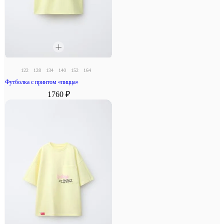
122
128
134
140
152
164
Футболка с принтом «пицца»
1760 ₽