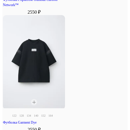
Network™
2550 ₽
122
128
134
140
152
164
Футболка Garment Dye
2550 ₽