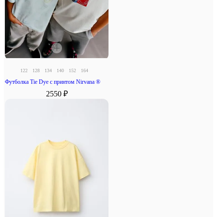
122
128
134
140
152
164
Футболка Tie Dye с принтом Nirvana ®
2550 ₽