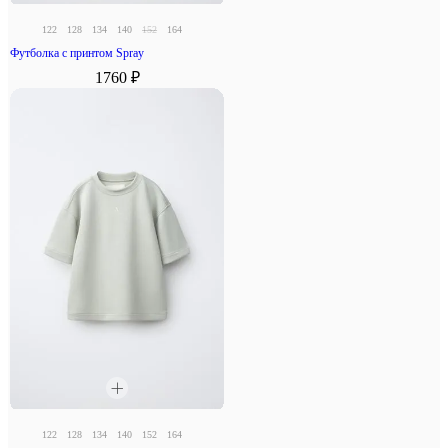
122
128
134
140
152
164
Футболка с принтом Spray
1760 ₽
122
128
134
140
152
164