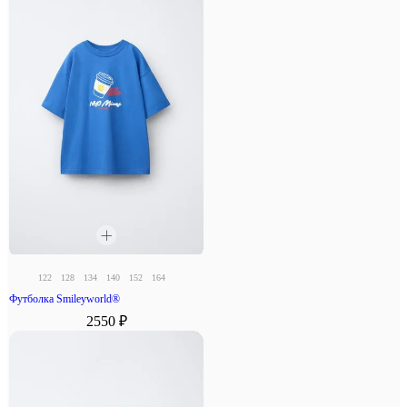
122
128
134
140
152
164
Футболка Smileyworld®
2550 ₽