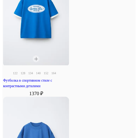
122
128
134
140
152
164
Футболка в спортивном стиле с
контрастными деталями
1370 ₽