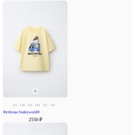
122
128
134
140
152
164
Футболка Smileyworld®
2550 ₽