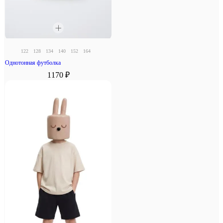
122
128
134
140
152
164
Однотонная футболка
1170 ₽