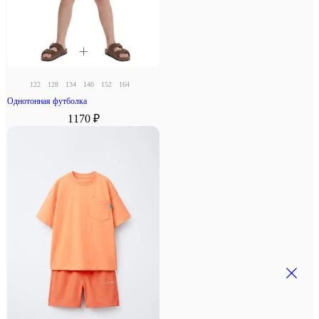
122
128
134
140
152
164
Однотонная футболка
1170 ₽