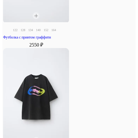
122
128
134
140
152
164
Футболка с принтом граффити
2550 ₽