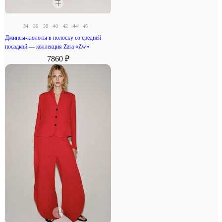
34
36
38
40
42
44
46
Джинсы-кюлоты в полоску со средней
посадкой — коллекция Zara «Zw»
7860 ₽