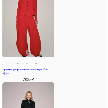
XS
S
M
L
XL
Брюки с разрезами — коллекция Zara
«Zw»
7860 ₽