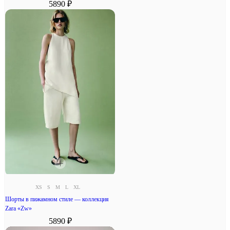
5890 ₽
XS
S
M
L
XL
Шорты в пижамном стиле — коллекция
Zara «Zw»
5890 ₽