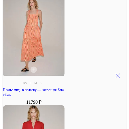
XS
S
M
L
Платье миди в полоску — коллекция Zara
«Zw»
11790 ₽