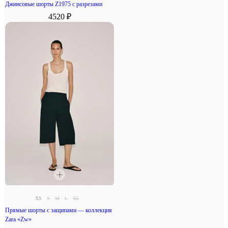
Джинсовые шорты Z1975 с разрезами
4520 ₽
XS
S
M
L
XL
Прямые шорты с защипами — коллекция
Zara «Zw»