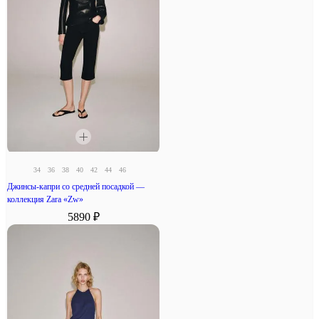
34
36
38
40
42
44
46
Джинсы-капри со средней посадкой —
коллекция Zara «Zw»
5890 ₽