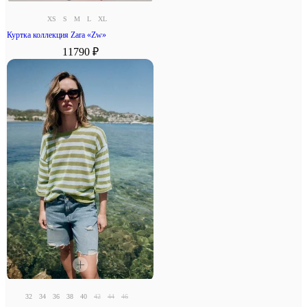
XS
S
M
L
XL
Куртка коллекция Zara «Zw»
11790 ₽
32
34
36
38
40
42
44
46