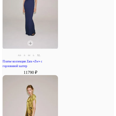
XS
S
M
L
XL
Платье коллекция Zara «Zw» с
горловиной халтер
11790 ₽