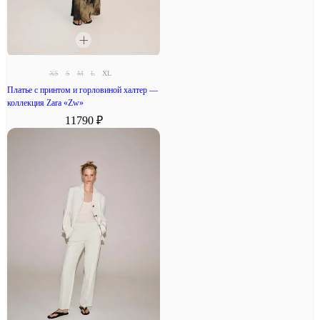
XS
S
M
L
XL
Платье с принтом и горловиной халтер —
коллекция Zara «Zw»
11790 ₽