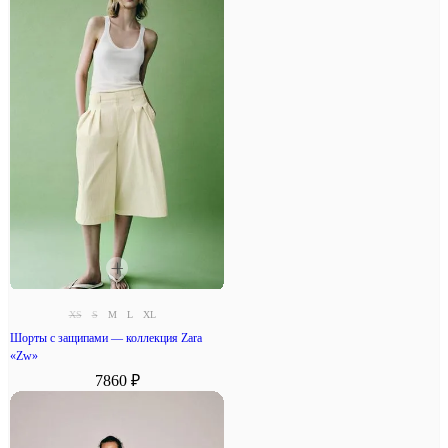
XS
S
M
L
XL
Шорты с защипами — коллекция Zara
«Zw»
7860 ₽