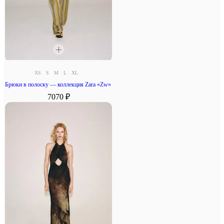
XS
S
M
L
XL
Брюки в полоску — коллекция Zara «Zw»
7070 ₽