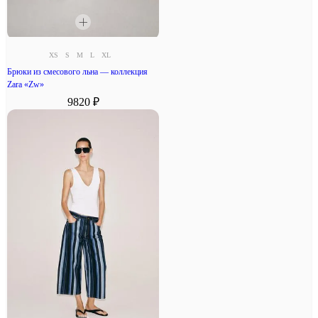
XS
S
M
L
XL
Брюки из смесового льна — коллекция
Zara «Zw»
9820 ₽