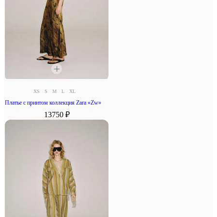
XS
S
M
L
XL
Платье с принтом коллекция Zara «Zw»
13750 ₽