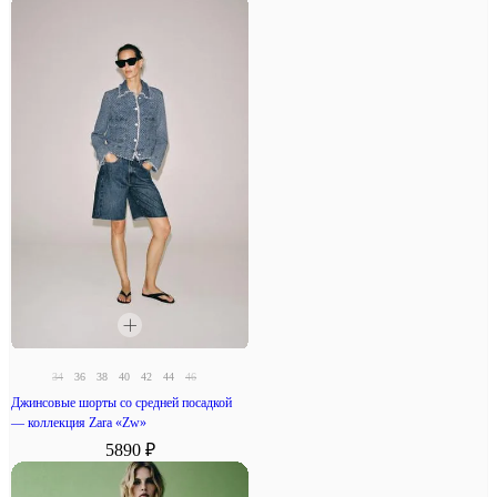
34
36
38
40
42
44
46
Джинсовые шорты со средней посадкой
— коллекция Zara «Zw»
5890 ₽