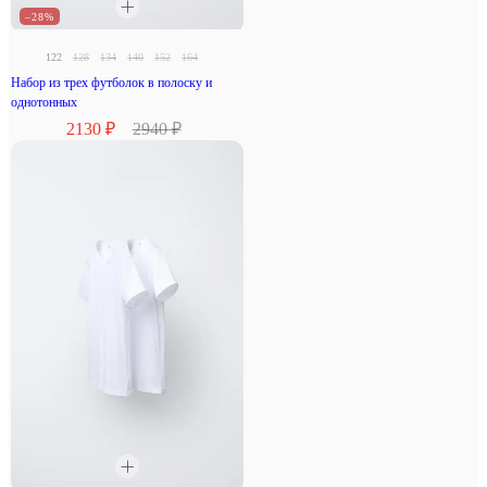
–28%
122
128
134
140
152
164
Набор из трех футболок в полоску и
однотонных
2130 ₽
2940 ₽