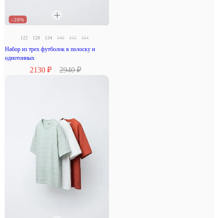
–28%
122
128
134
140
152
164
Набор из трех футболок в полоску и
однотонных
2130 ₽
2940 ₽