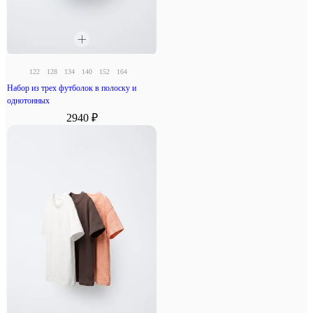
122
128
134
140
152
164
Набор из трех футболок в полоску и
однотонных
2940 ₽