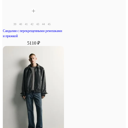
39
40
41
42
43
44
45
Сандалии с перекрещенными ремешками
и пряжкой
5110 ₽