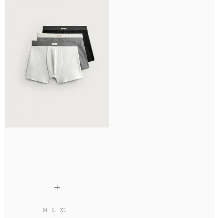
M
L
XL