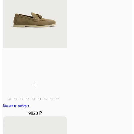
39
40
41
42
43
44
45
46
47
Кожаные лоферы
9820 ₽