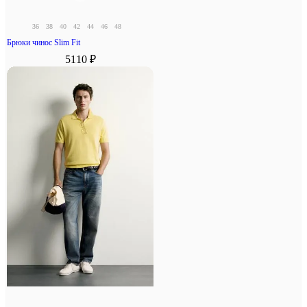
36
38
40
42
44
46
48
Брюки чинос Slim Fit
5110 ₽