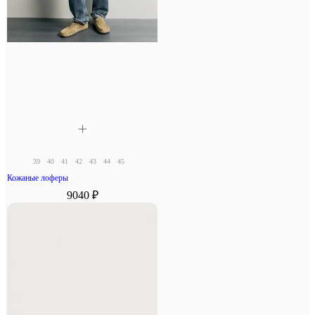
39
40
41
42
43
44
45
Кожаные лоферы
9040 ₽