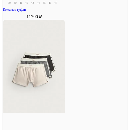
39
40
41
42
43
44
45
46
47
Кожаные туфли
11790 ₽