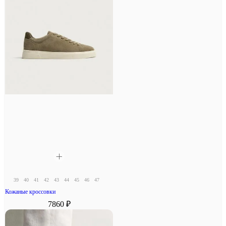
39
40
41
42
43
44
45
46
47
Кожаные кроссовки
7860 ₽