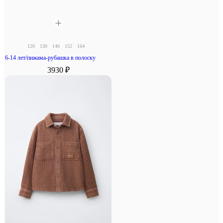
120
130
140
152
164
6-14 лет/пижама-рубашка в полоску
3930 ₽