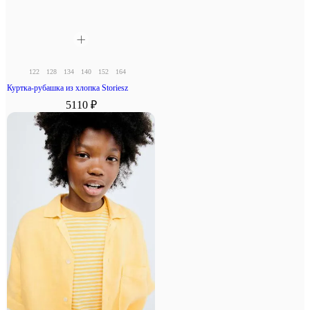
122
128
134
140
152
164
Куртка-рубашка из хлопка Storiesz
5110 ₽