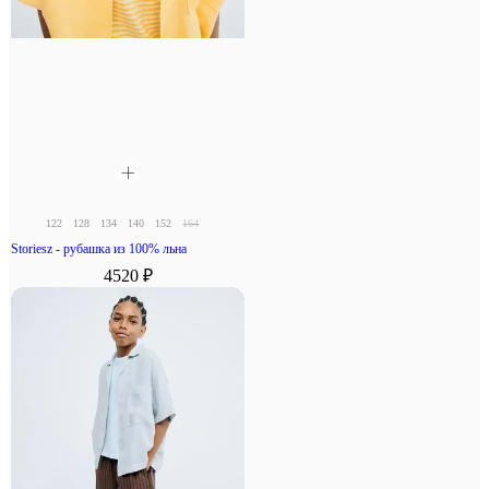
122
128
134
140
152
164
Storiesz - рубашка из 100% льна
4520 ₽