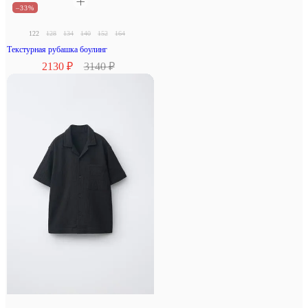
–33%
122
128
134
140
152
164
Текстурная рубашка боулинг
2130 ₽
3140 ₽