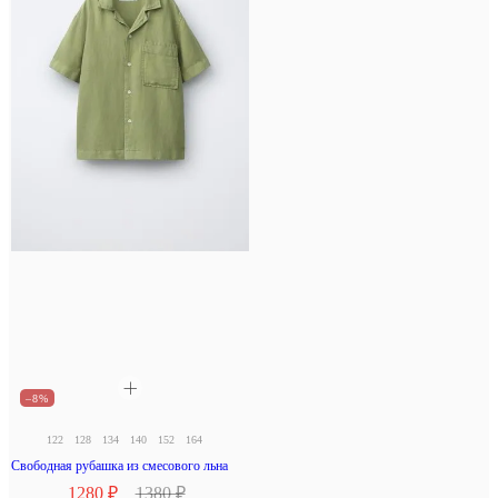
–8%
122
128
134
140
152
164
Свободная рубашка из смесового льна
1280 ₽
1380 ₽