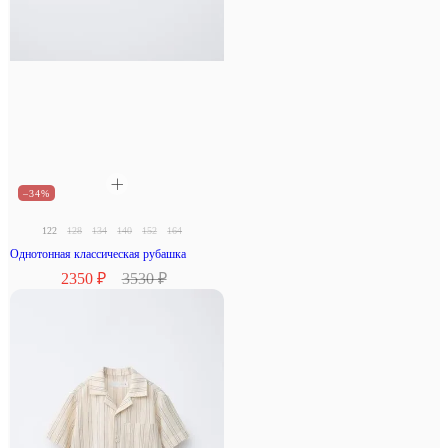
–34%
122
128
134
140
152
164
Однотонная классическая рубашка
2350 ₽
3530 ₽