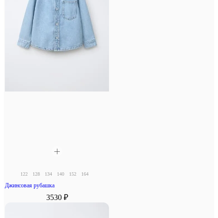
122
128
134
140
152
164
Джинсовая рубашка
3530 ₽