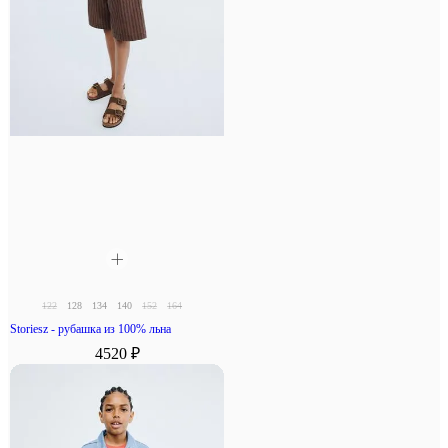
122
128
134
140
152
164
Storiesz - рубашка из 100% льна
4520 ₽