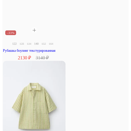
–33%
122
128
134
140
152
164
Рубашка боулинг текстурированная
2130 ₽
3140 ₽