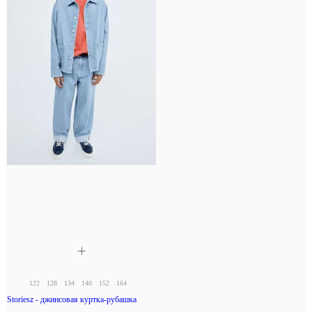
122
128
134
140
152
164
Storiesz - джинсовая куртка-рубашка