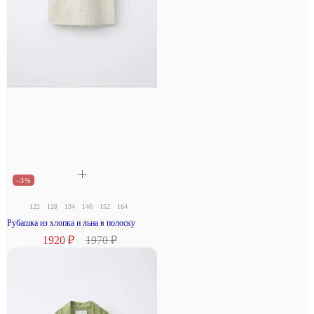
–3%
122
128
134
140
152
164
Рубашка из хлопка и льна в полоску
1920 ₽
1970 ₽