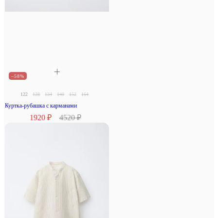
–58%
122
128
134
140
152
164
Куртка-рубашка с карманами
1920 ₽
4520 ₽