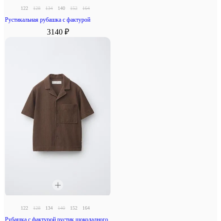
122
128
134
140
152
164
Рустикальная рубашка с фактурой
3140 ₽
122
128
134
140
152
164
Рубашка с фактурой рустик шоколадного