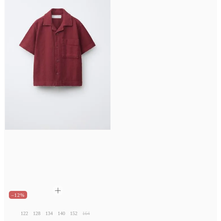
–12%
122
128
134
140
152
164