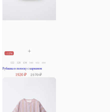
–12%
122
128
134
140
152
164
Рубашка в полоску с карманом
1920 ₽
2170 ₽