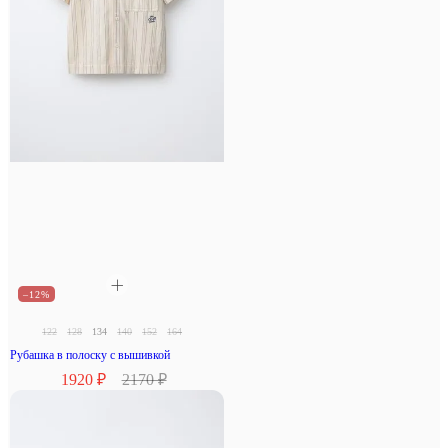
–12%
122
128
134
140
152
164
Рубашка в полоску с вышивкой
1920 ₽
2170 ₽