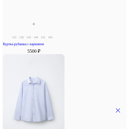
122
128
134
140
152
164
Куртка-рубашка с карманом
5500 ₽