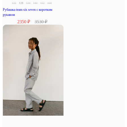
122
128
134
140
152
164
Рубашка team six seven с коротким
рукавом
2350 ₽
3530 ₽