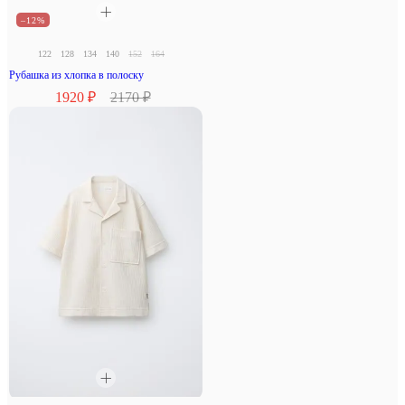
–12%
122
128
134
140
152
164
Рубашка из хлопка в полоску
1920 ₽
2170 ₽