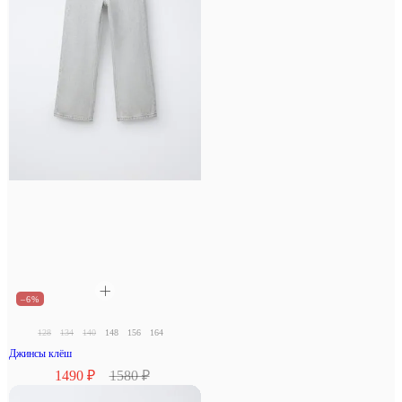
–6%
128
134
140
148
156
164
Джинсы клёш
1490 ₽
1580 ₽