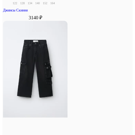
122
128
134
140
152
164
Джинсы Скинни
3140 ₽