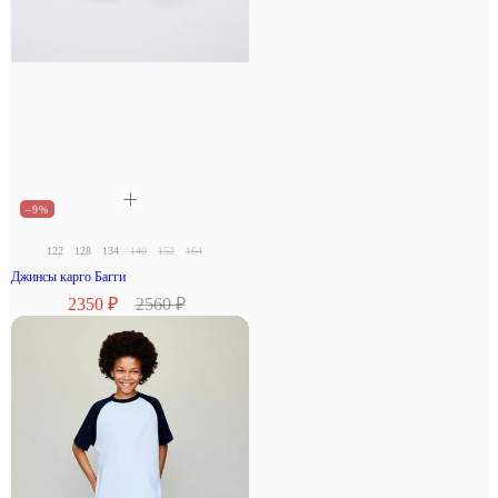
–9%
122
128
134
140
152
164
Джинсы карго Багги
2350 ₽
2560 ₽