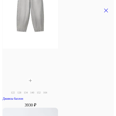
122
128
134
140
152
164
Джинсы баллон
3930 ₽