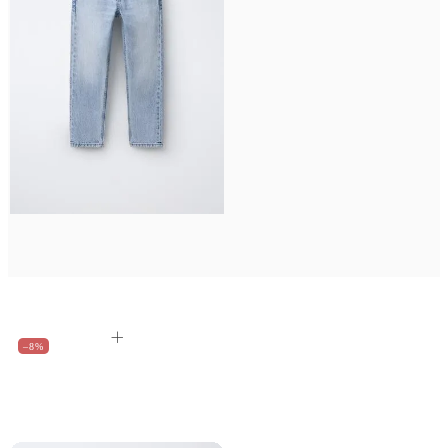
–8%
122
128
134
140
152
164
Джинсы
1280 ₽
1380 ₽