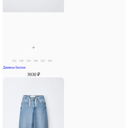
122
128
134
140
152
164
Джинсы баллон
3930 ₽