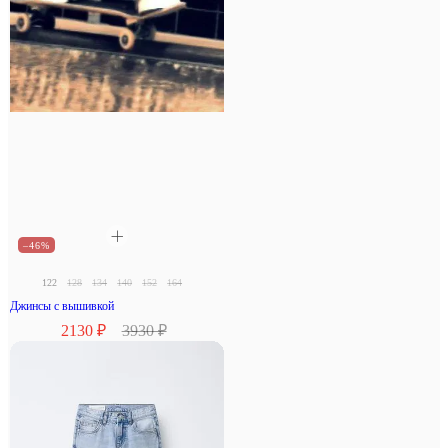
–46%
122
128
134
140
152
164
Джинсы с вышивкой
2130 ₽
3930 ₽