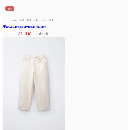
–9%
122
128
134
140
152
164
Жаккардовые джинсы баллон
2350 ₽
2560 ₽