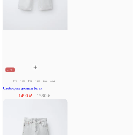
–6%
122
128
134
140
152
164
Свободные джинсы Багги
1490 ₽
1580 ₽