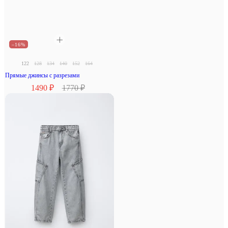
–16%
122
128
134
140
152
164
Прямые джинсы с разрезами
1490 ₽
1770 ₽