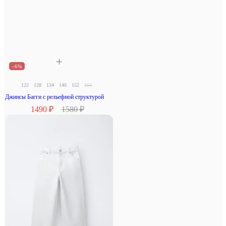
–6%
122
128
134
140
152
164
Джинсы Багги с рельефной структурой
1490 ₽
1580 ₽