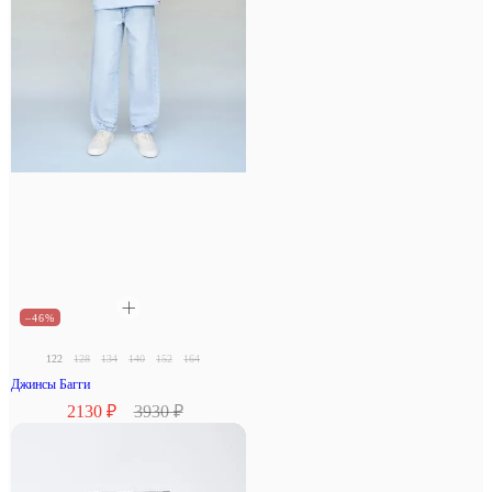
–46%
122
128
134
140
152
164
Джинсы Багги
2130 ₽
3930 ₽