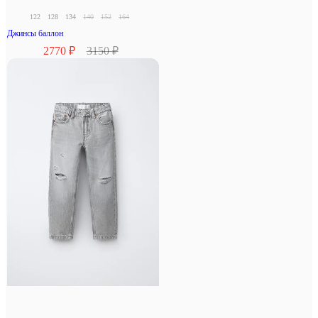
122
128
134
140
152
164
Джинсы баллон
2770 ₽
3150 ₽