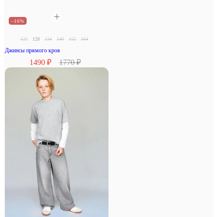
–16%
122
128
134
140
152
164
Джинсы прямого кроя
1490 ₽
1770 ₽