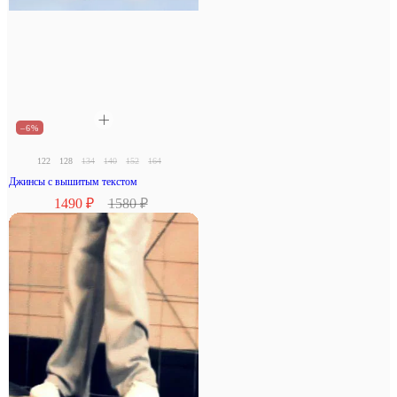
–6%
122
128
134
140
152
164
Джинсы с вышитым текстом
1490 ₽
1580 ₽