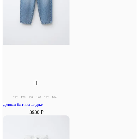
122
128
134
140
152
164
Джинсы Багги на шнурке
3930 ₽