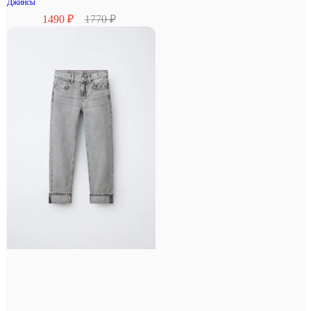
Джинсы
1490 ₽
1770 ₽