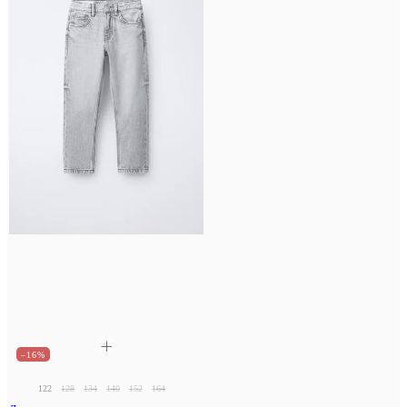
–16%
122
128
134
140
152
164