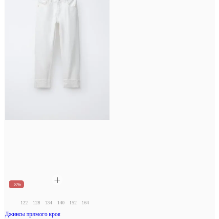
–8%
122
128
134
140
152
164
Джинсы прямого кроя