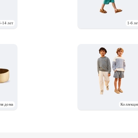
6-14 лет
1-6 ле
ля дома
Коллекци