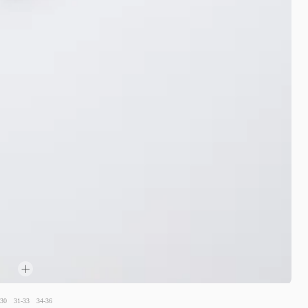
-30
31-33
34-36