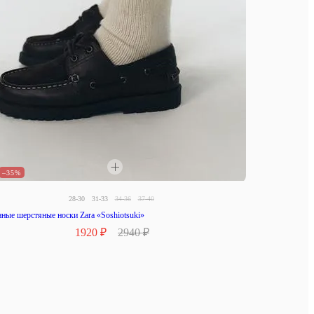
–35%
28-30
31-33
34-36
37-40
ные шерстяные носки Zara «Soshiotsuki»
1920 ₽
2940 ₽