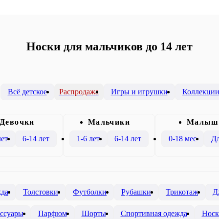
Носки для мальчиков до 14 лет
Всё детское
Распродажа
Игры и игрушки
Коллекци
Девочки
Mальчики
Малыш
лет
6-14 лет
1-6 лет
6-14 лет
0-18 мес
Дл
жда
Толстовки
Футболки
Рубашки
Трикотаж
Д
ссуары
Парфюм
Шорты
Спортивная одежда
Носк