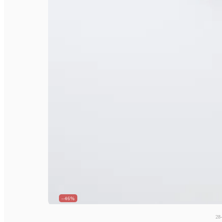
–46%
28