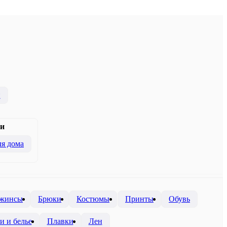
и
и
я дома
жинсы
Брюки
Костюмы
Принты
Обувь
и и белье
Плавки
Лен