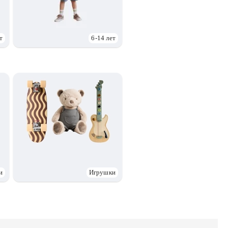
т
6-14 лет
и
Игрушки