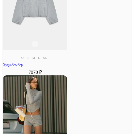
XS
S
M
L
XL
Худи-бомбер
7070 ₽