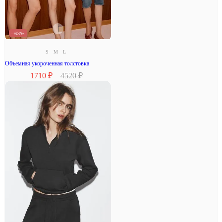
–63%
S
M
L
Объемная укороченная толстовка
1710 ₽
4520 ₽