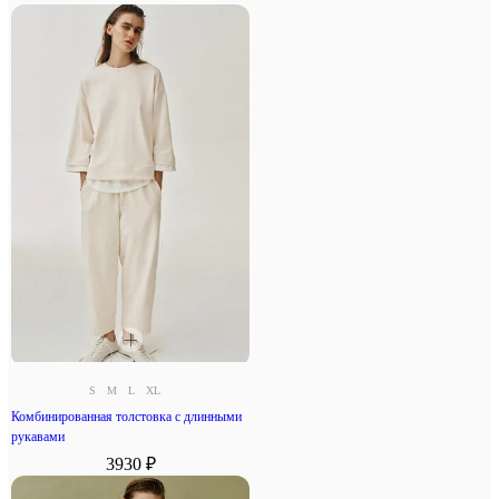
S
M
L
XL
Комбинированная толстовка с длинными
рукавами
3930 ₽