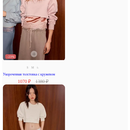
–23%
S
M
L
Укороченная толстовка с кружевом
1070 ₽
1380 ₽