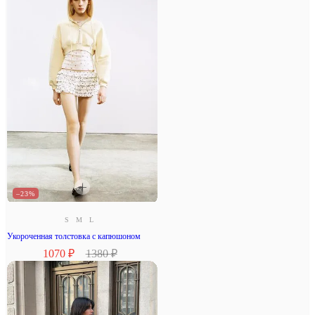
–23%
S
M
L
Укороченная толстовка с капюшоном
1070 ₽
1380 ₽