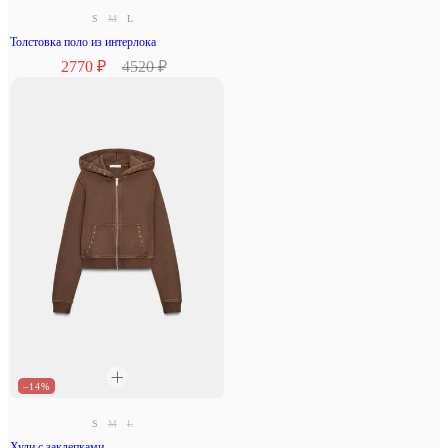
S
M
L
Толстовка поло из интерлока
2770 ₽
4520 ₽
–14%
S
M
L
Худи с заклепками