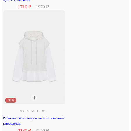
1710 ₽
1970 ₽
–33%
XS
S
M
L
XL
Рубашка с комбинированной толстовкой с
капюшоном
2130 ₽
3150 ₽