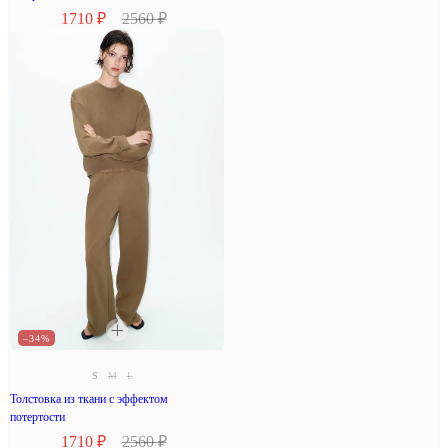
1710 ₽
2560 ₽
–34%
S
M
L
Толстовка из ткани с эффектом
потертости
1710 ₽
2560 ₽