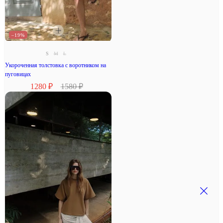
–19%
S
M
L
Укороченная толстовка с воротником на
пуговицах
1280 ₽
1580 ₽