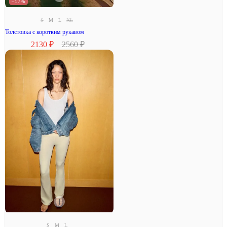
–17%
S
M
L
XL
Толстовка с коротким рукавом
2130 ₽
2560 ₽
S
M
L