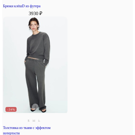
Брюки клёшD из футера
3930 ₽
–34%
S
M
L
Толстовка из ткани с эффектом
потертости