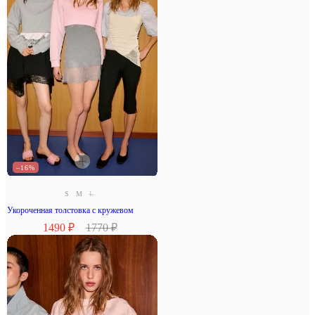
–16%
S
M
L
Укороченная толстовка с кружевом
1490 ₽
1770 ₽