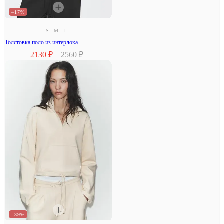
–17%
S
M
L
Толстовка поло из интерлока
2130 ₽
2560 ₽
–39%