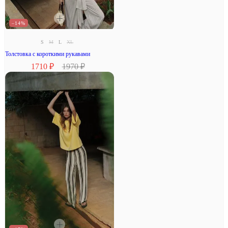
–14%
S
M
L
XL
Толстовка с короткими рукавами
1710 ₽
1970 ₽