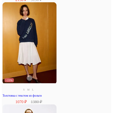
–23%
S
M
L
Толстовка с текстом из фольги
1070 ₽
1380 ₽