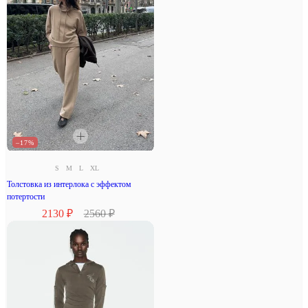
–17%
S
M
L
XL
Толстовка из интерлока с эффектом
потертости
2130 ₽
2560 ₽