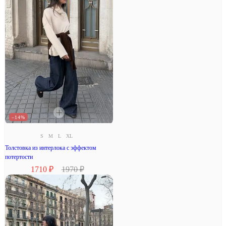
–14%
S
M
L
XL
Толстовка из интерлока с эффектом
потертости
1710 ₽
1970 ₽