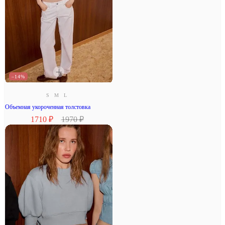
–14%
S
M
L
Объемная укороченная толстовка
1710 ₽
1970 ₽