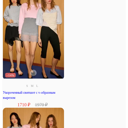
–14%
S
M
L
Укороченный свитшот с v-образным
вырезом
1710 ₽
1970 ₽