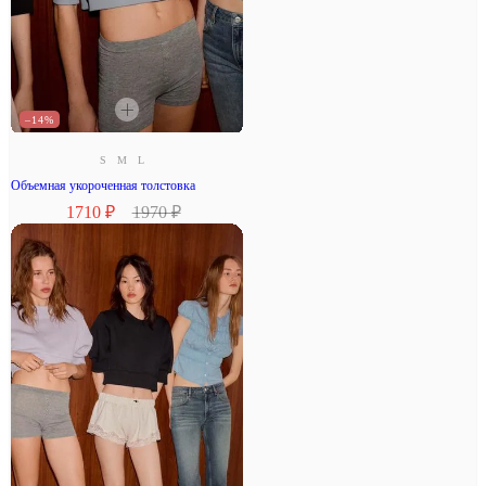
–14%
S
M
L
Объемная укороченная толстовка
1710 ₽
1970 ₽