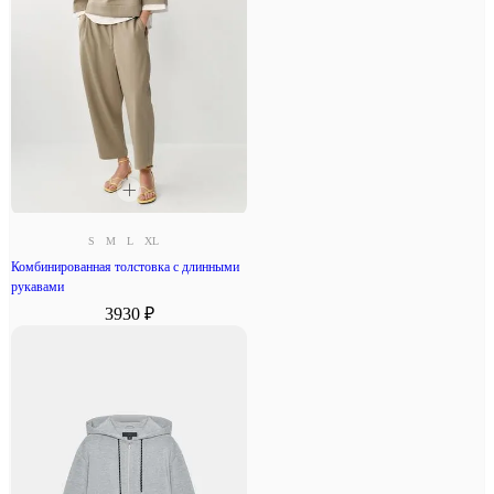
S
M
L
XL
Комбинированная толстовка с длинными
рукавами
3930 ₽