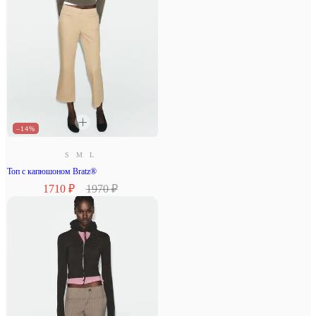
–14%
S
M
L
Топ с капюшоном Bratz®
1710 ₽
1970 ₽