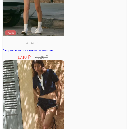
–63%
S
M
L
Укороченная толстовка на молнии
1710 ₽
4520 ₽