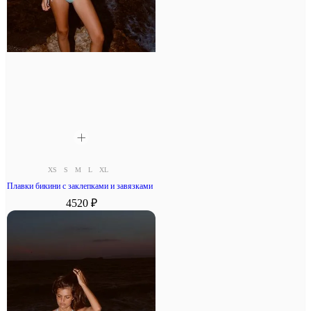
XS
S
M
L
XL
Плавки бикини с заклепками и завязками
4520 ₽