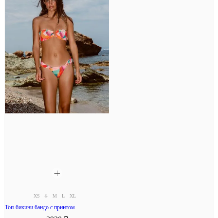
XS
S
M
L
XL
Топ-бикини бандо с принтом