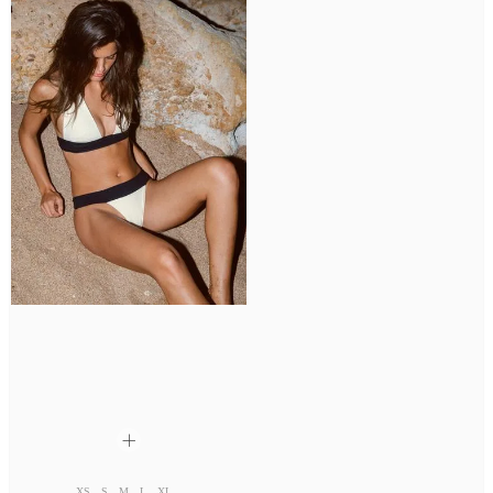
XS
S
M
L
XL