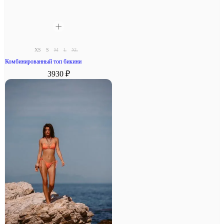
XS
S
M
L
XL
Комбинированный топ бикини
3930 ₽