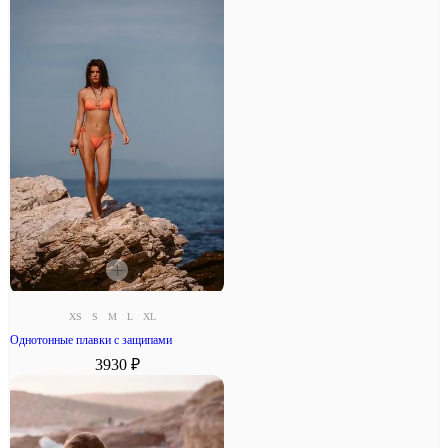
XS
S
M
L
XL
Однотонные плавки с защипами
3930 ₽