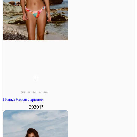
XS
S
M
L
XL
Плавки-бикини с принтом
3930 ₽