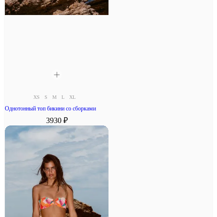
XS
S
M
L
XL
Однотонный топ бикини со сборками
3930 ₽