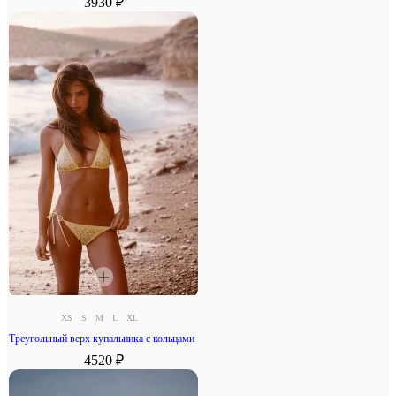
3930 ₽
XS
S
M
L
XL
Треугольный верх купальника с кольцами
4520 ₽