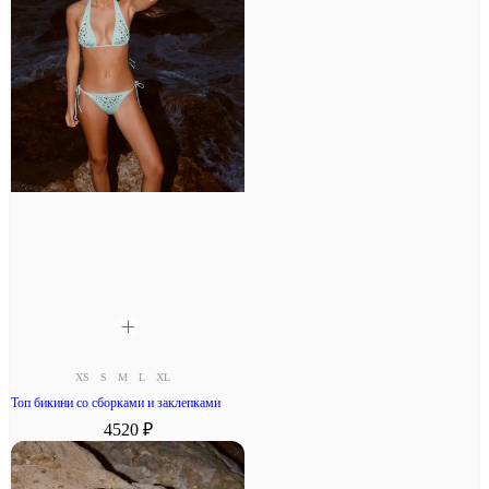
XS
S
M
L
XL
Топ бикини со сборками и заклепками
4520 ₽