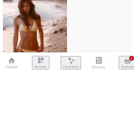
0
Главная
Полезное
Каталог
Корзин
Новости
XS
S
M
L
XL
Плавки с кольцами и завязками
4520 ₽