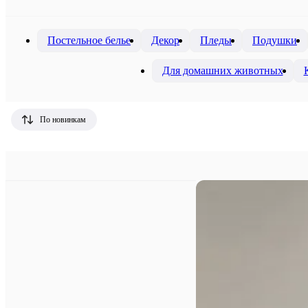
Постельное белье
Декор
Пледы
Подушки
Для домашних животных
По новинкам