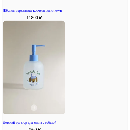
Жёсткая зеркальная косметичка из кожи
11800 ₽
Детский дозатор для мыла с собакой
2560 ₽