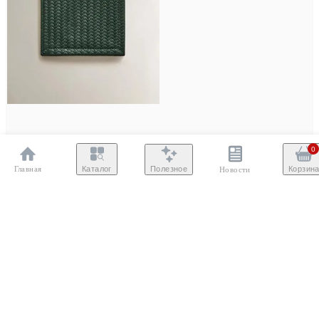
0
Главная
Полезное
Каталог
Корзин
Новости
Средство для чистки гольф-клубов
5900 ₽