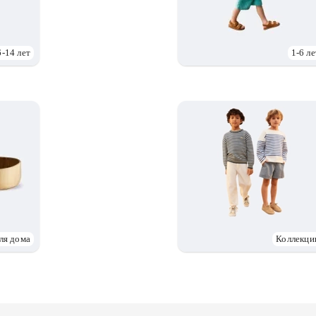
6-14 лет
1-6 ле
ля дома
Коллекци