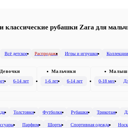
 классические рубашки Zara для мальчи
Всё детское
Распродажа
Игры и игрушки
Коллекци
Девочки
Mальчики
Малыш
лет
6-14 лет
1-6 лет
6-14 лет
0-18 мес
Дл
жда
Толстовки
Футболки
Рубашки
Трикотаж
Д
ссуары
Парфюм
Шорты
Спортивная одежда
Носк