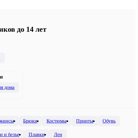
ков до 14 лет
и
и
я дома
жинсы
Брюки
Костюмы
Принты
Обувь
и и белье
Плавки
Лен