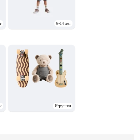
т
6-14 лет
и
Игрушки