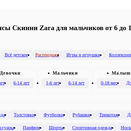
сы Скинни Zara для мальчиков от 6 до 1
Всё детское
Распродажа
Игры и игрушки
Коллекци
Девочки
Mальчики
Малыш
лет
6-14 лет
1-6 лет
6-14 лет
0-18 мес
Дл
жда
Толстовки
Футболки
Рубашки
Трикотаж
Д
ссуары
Парфюм
Шорты
Спортивная одежда
Носк