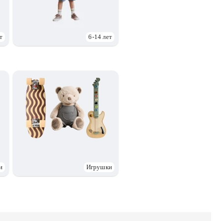
т
6-14 лет
и
Игрушки