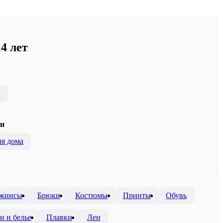
4 лет
и
и
я дома
жинсы
Брюки
Костюмы
Принты
Обувь
и и белье
Плавки
Лен