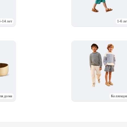
6-14 лет
1-6 ле
ля дома
Коллекци