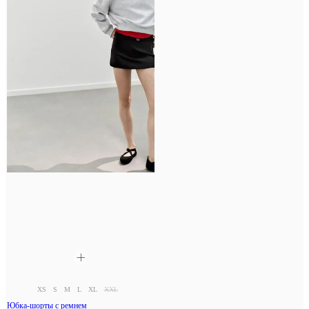
XS
S
M
L
XL
XXL
Юбка-шорты с ремнем