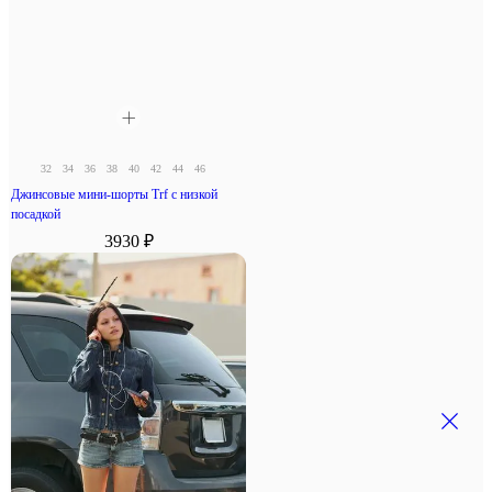
32
34
36
38
40
42
44
46
Джинсовые мини-шорты Trf с низкой
посадкой
3930 ₽