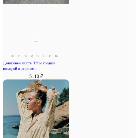
32
34
36
38
40
42
44
46
Джинсовые шорты Trf со средней
посадкой и разрезами
5110 ₽