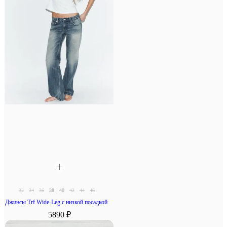
32
34
36
38
40
42
44
46
Джинсы Trf Wide-Leg с низкой посадкой
5890 ₽