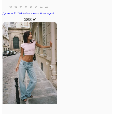
32
34
36
38
40
42
44
46
Джинсы Trf Wide-Leg с низкой посадкой
5890 ₽