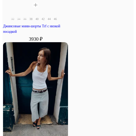
32
34
36
38
40
42
44
46
Джинсовые мини-шорты Trf с низкой
посадкой
3930 ₽