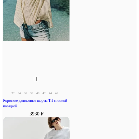
32
34
36
38
40
42
44
46
Короткие джинсовые шорты Trf с низкой
посадкой
3930 ₽