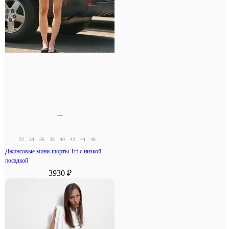
32
34
36
38
40
42
44
46
Джинсовые мини-шорты Trf с низкой
посадкой
3930 ₽