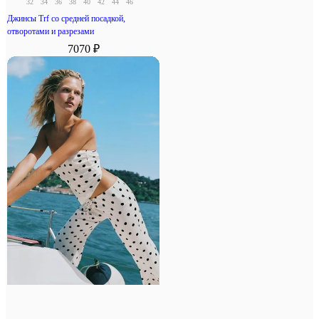
32
34
36
38
40
42
44
46
Джинсы Trf со средней посадкой,
отворотами и разрезами
7070 ₽