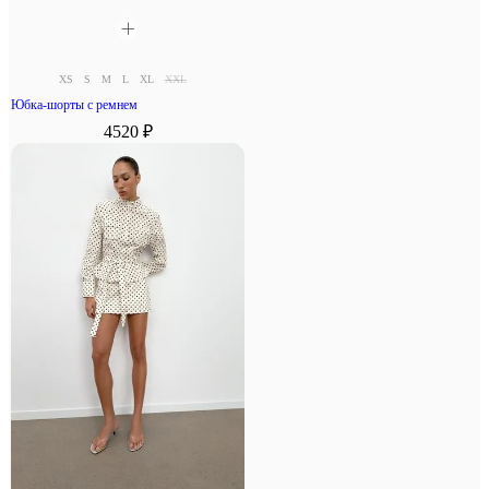
XS
S
M
L
XL
XXL
Юбка-шорты с ремнем
4520 ₽