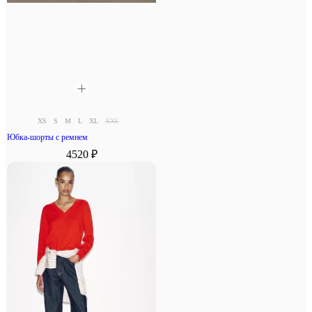
XS
S
M
L
XL
XXL
Юбка-шорты с ремнем
4520 ₽