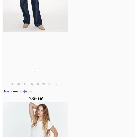
35
36
37
38
39
40
41
42
Замшевые лоферы
7860 ₽