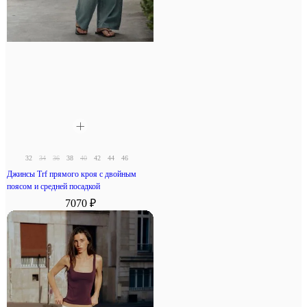
32
34
36
38
40
42
44
46
Джинсы Trf прямого кроя с двойным
поясом и средней посадкой
7070 ₽