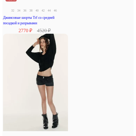
32
34
36
38
40
42
44
46
Джинсовые шорты Trf со средней
посадкой и разрывами
2770 ₽
4520 ₽