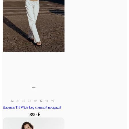
32
34
36
38
40
42
44
46
Джинсы Trf Wide-Leg с низкой посадкой
5890 ₽