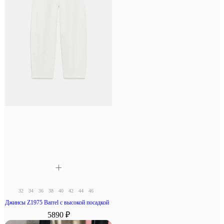
32
34
36
38
40
42
44
46
Джинсы Z1975 Barrel с высокой посадкой
5890 ₽