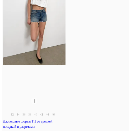
32
34
36
38
40
42
44
46
Джинсовые шорты Trf со средней
посадкой и разрезами