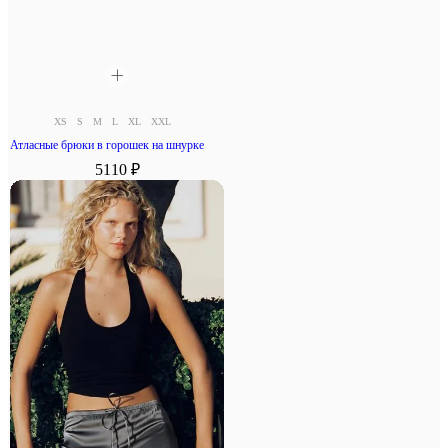
XS
S
M
L
XL
XXL
Атласные брюки в горошек на шнурке
5110 ₽