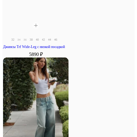
32
34
36
38
40
42
44
46
Джинсы Trf Wide-Leg с низкой посадкой
5890 ₽