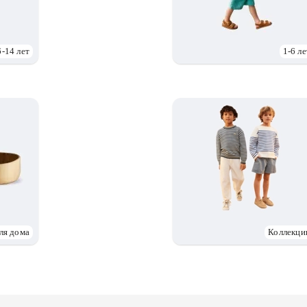
6-14 лет
1-6 ле
ля дома
Коллекци