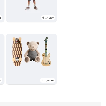
т
6-14 лет
и
Игрушки