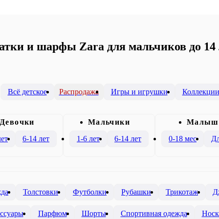
атки и шарфы Zara для мальчиков до 14 
Всё детское
Распродажа
Игры и игрушки
Коллекци
Девочки
Mальчики
Малыш
лет
6-14 лет
1-6 лет
6-14 лет
0-18 мес
Дл
жда
Толстовки
Футболки
Рубашки
Трикотаж
Д
ссуары
Парфюм
Шорты
Спортивная одежда
Носк