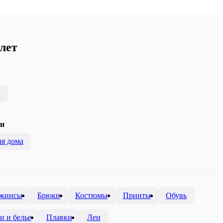
лет
и
и
я дома
жинсы
Брюки
Костюмы
Принты
Обувь
и и белье
Плавки
Лен