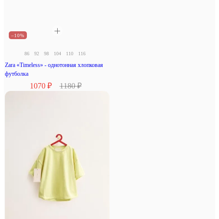
–10%
86
92
98
104
110
116
Zara «Timeless» - однотонная хлопковая
футболка
1070 ₽
1180 ₽