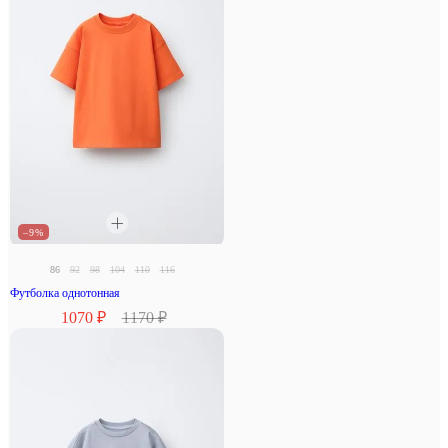
–9%
86
92
98
104
110
116
Футболка однотонная
1070 ₽
1170 ₽