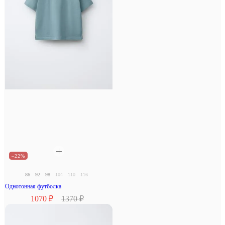
–22%
86
92
98
104
110
116
Однотонная футболка
1070 ₽
1370 ₽