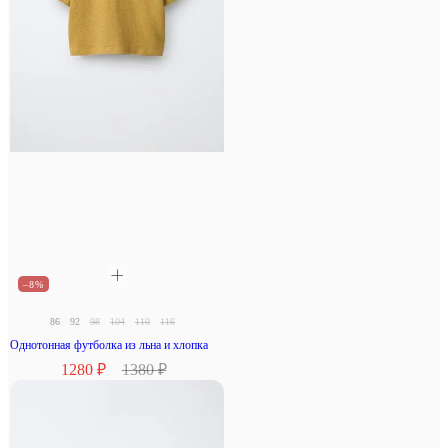
–8%
86
92
98
104
110
116
Однотонная футболка из льна и хлопка
1280 ₽
1380 ₽