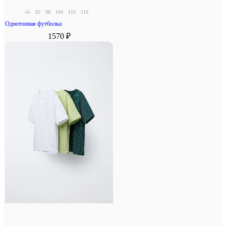
86
92
98
104
110
116
Однотонная футболка
1570 ₽