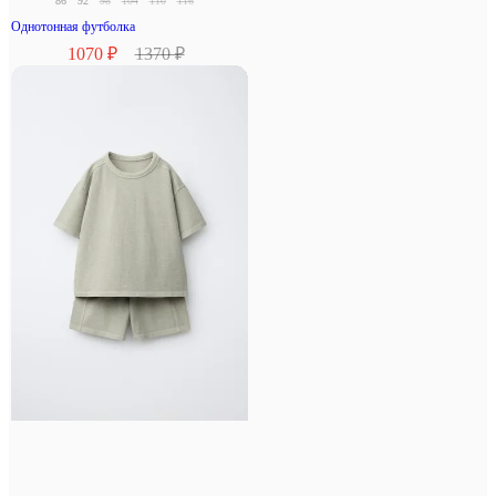
86
92
98
104
110
116
Однотонная футболка
1070 ₽
1370 ₽