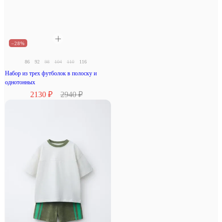
–28%
86
92
98
104
110
116
Набор из трех футболок в полоску и
однотонных
2130 ₽
2940 ₽