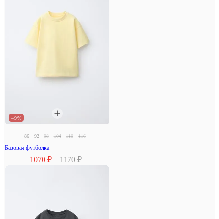
–9%
86
92
98
104
110
116
Базовая футболка
1070 ₽
1170 ₽