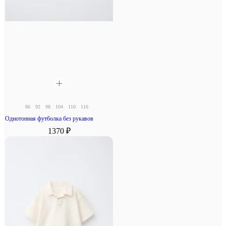
86
92
98
104
110
116
Однотонная футболка без рукавов
1370 ₽