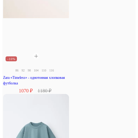
–10%
86
92
98
104
110
116
Zara «Timeless» - однотонная хлопковая
футболка
1070 ₽
1180 ₽