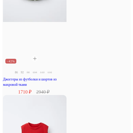
–42%
86
92
98
104
110
116
Джоггеры из футболки и шортов из
махровой ткани
1710 ₽
2940 ₽