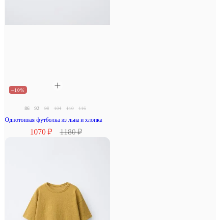
–10%
86
92
98
104
110
116
Однотонная футболка из льна и хлопка
1070 ₽
1180 ₽