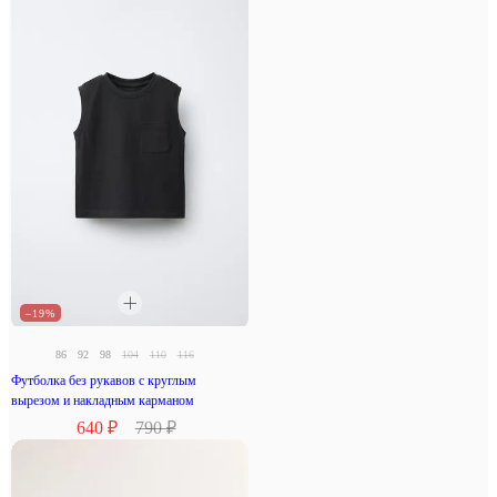
–19%
86
92
98
104
110
116
Футболка без рукавов с круглым
вырезом и накладным карманом
640 ₽
790 ₽