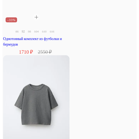
–33%
86
92
98
104
110
116
Однотонный комплект из футболки и
бермудов
1710 ₽
2550 ₽