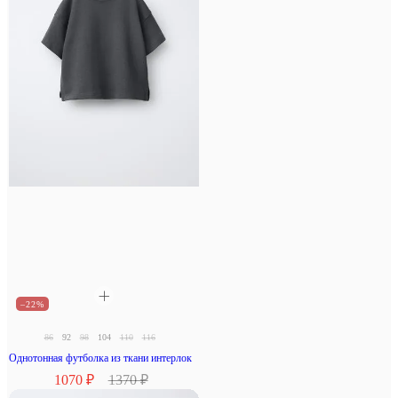
–22%
86
92
98
104
110
116
Однотонная футболка из ткани интерлок
1070 ₽
1370 ₽