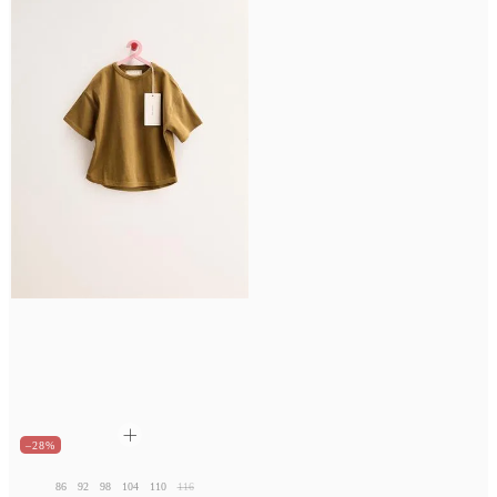
–28%
86
92
98
104
110
116