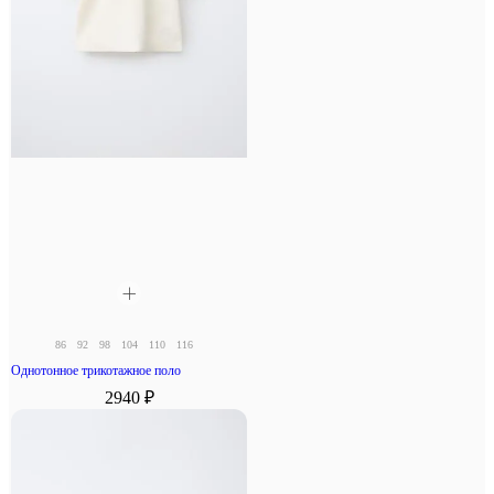
86
92
98
104
110
116
Однотонное трикотажное поло
2940 ₽