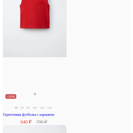
–19%
86
92
98
104
110
116
Однотонная футболка с карманом
640 ₽
790 ₽