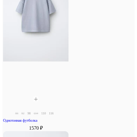
86
92
98
104
110
116
Однотонная футболка
1570 ₽