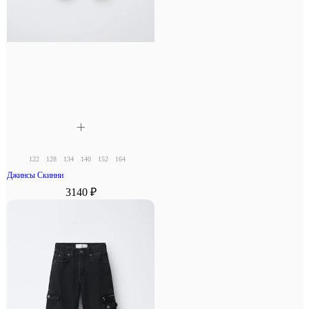
122
128
134
140
152
164
Джинсы Скинни
3140 ₽