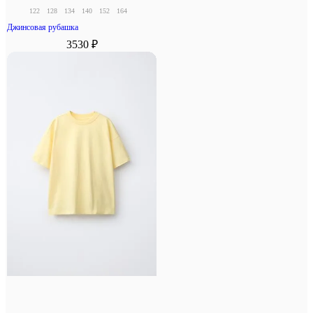
122
128
134
140
152
164
Джинсовая рубашка
3530 ₽