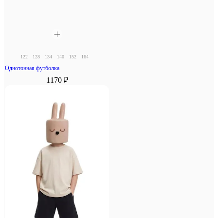
122
128
134
140
152
164
Однотонная футболка
1170 ₽