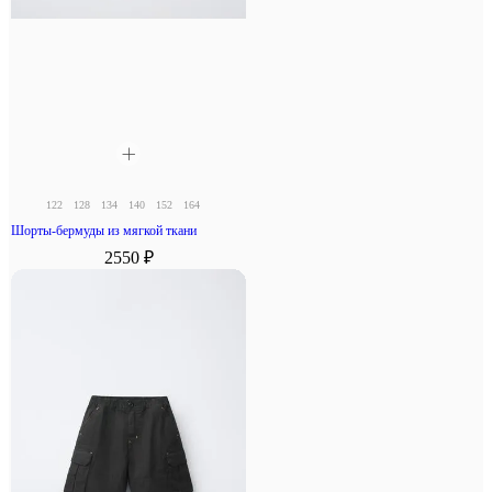
122
128
134
140
152
164
Шорты-бермуды из мягкой ткани
2550 ₽