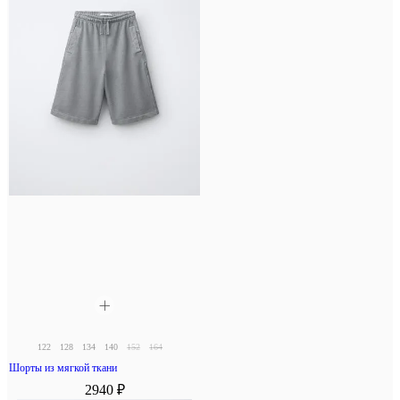
122
128
134
140
152
164
Шорты из мягкой ткани
2940 ₽