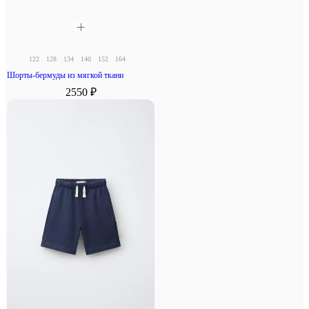
122
128
134
140
152
164
Шорты-бермуды из мягкой ткани
2550 ₽