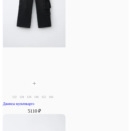
122
128
134
140
152
164
Джинсы мультикарго
5110 ₽