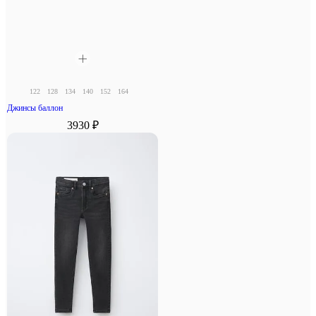
122
128
134
140
152
164
Джинсы баллон
3930 ₽