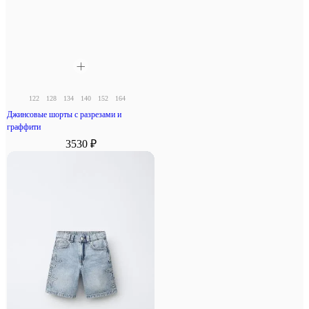
122
128
134
140
152
164
Джинсовые шорты с разрезами и
граффити
3530 ₽