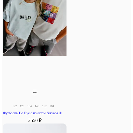
122
128
134
140
152
164
Футболка Tie Dye с принтом Nirvana ®
2550 ₽