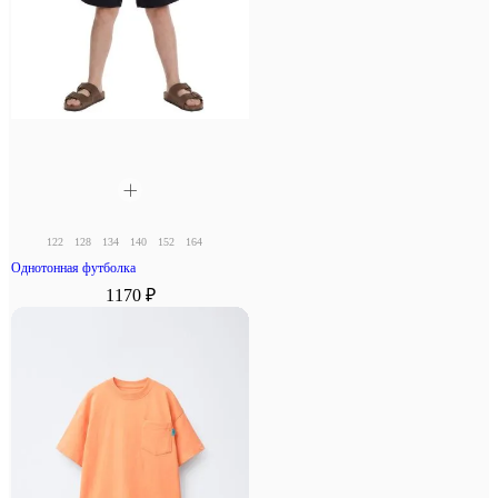
122
128
134
140
152
164
Однотонная футболка
1170 ₽