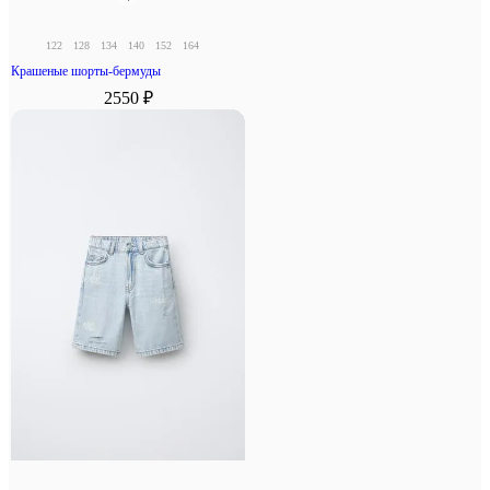
122
128
134
140
152
164
Крашеные шорты-бермуды
2550 ₽