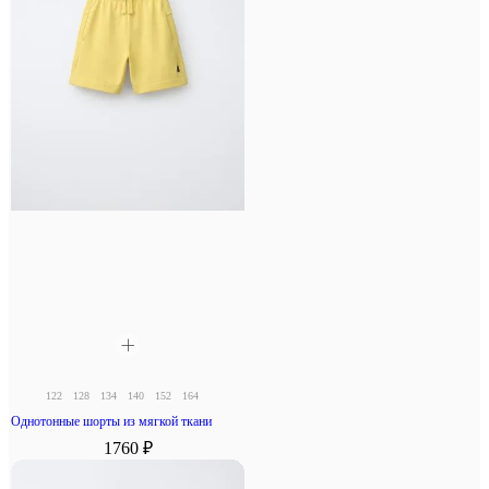
122
128
134
140
152
164
Однотонные шорты из мягкой ткани
1760 ₽