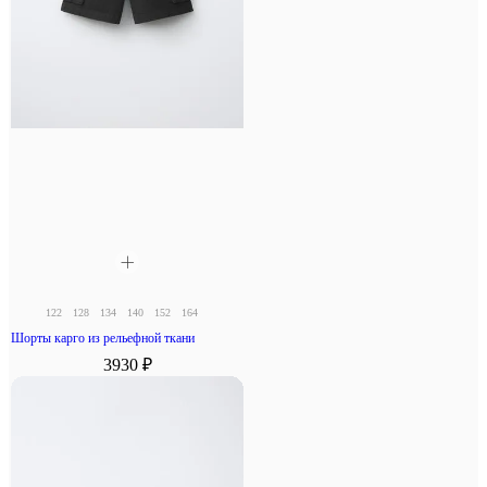
122
128
134
140
152
164
Шорты карго из рельефной ткани
3930 ₽