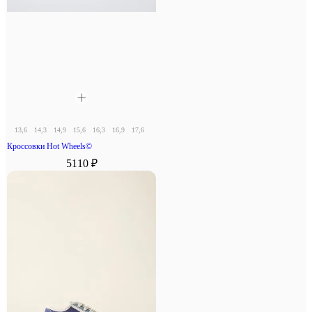
13,6
14,3
14,9
15,6
16,3
16,9
17,6
18,3
Кроссовки Hot Wheels©
5110 ₽