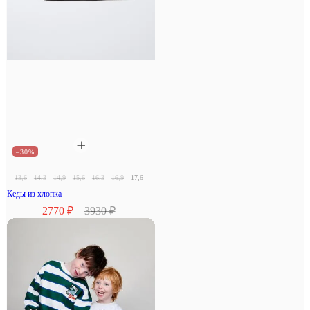
–30%
13,6
14,3
14,9
15,6
16,3
16,9
17,6
18,3
Кеды из хлопка
2770 ₽
3930 ₽