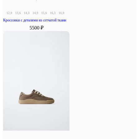
12,9
13,6
14,3
14,9
15,6
16,3
16,9
17,6
18,3
Кроссовки с деталями из сетчатой ткани
5500 ₽