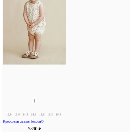
12,9
13,6
14,3
14,9
15,6
16,3
16,9
17,6
18,3
Кроссовки caramel london©
5890 ₽