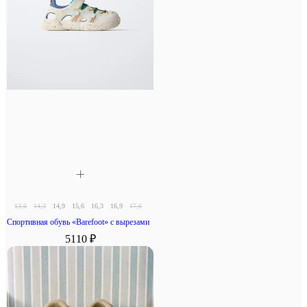
13,6
14,3
14,9
15,6
16,3
16,9
17,6
18,3
Спортивная обувь «Barefoot» с вырезами
5110 ₽