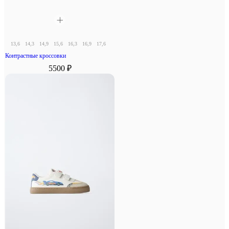
13,6
14,3
14,9
15,6
16,3
16,9
17,6
18,3
Контрастные кроссовки
5500 ₽