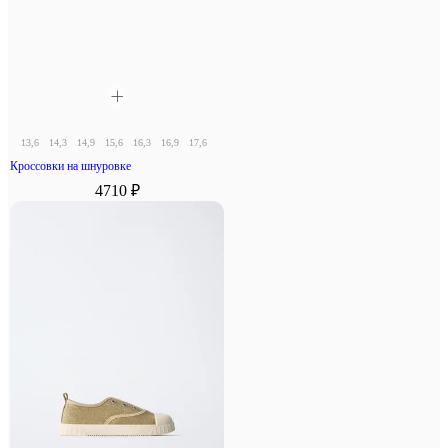
13,6
14,3
14,9
15,6
16,3
16,9
17,6
18,3
Кроссовки на шнуровке
4710 ₽