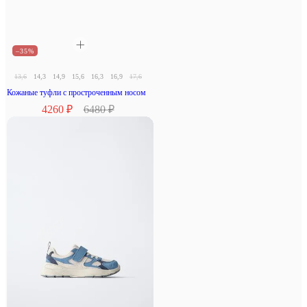
–35%
13,6
14,3
14,9
15,6
16,3
16,9
17,6
18,3
Кожаные туфли с простроченным носом
4260 ₽
6480 ₽