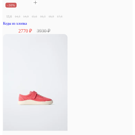
–30%
13,6
14,3
14,9
15,6
16,3
16,9
17,6
18,3
Кеды из хлопка
2770 ₽
3930 ₽