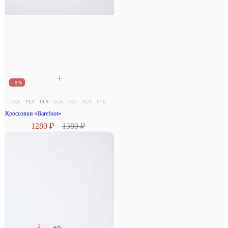
–8%
13,6
14,3
14,9
15,6
16,3
16,9
17,6
18,3
Кроссовки «Barefoot»
1280 ₽
1380 ₽