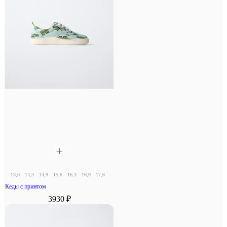
13,6
14,3
14,9
15,6
16,3
16,9
17,6
18,3
Кеды с принтом
3930 ₽