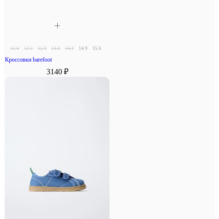
11.6
12.3
12.9
13.6
14.3
14.9
15.6
16.3
Кроссовки barefoot
3140 ₽