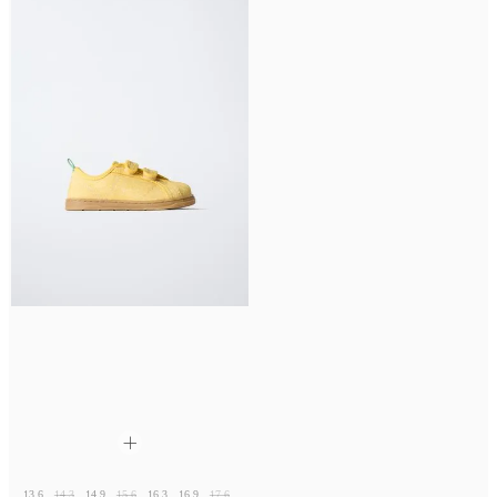
13,6
14,3
14,9
15,6
16,3
16,9
17,6
18,3