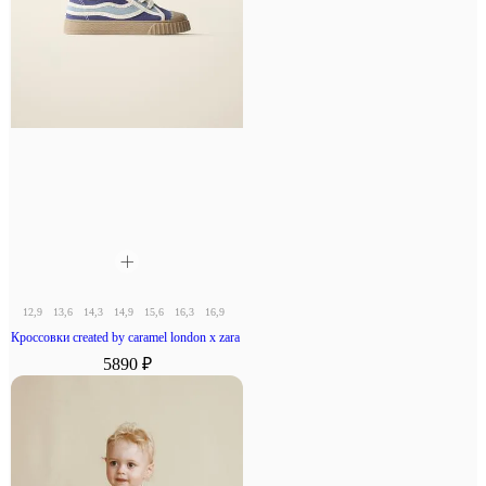
12,9
13,6
14,3
14,9
15,6
16,3
16,9
17,6
18,3
Кроссовки created by caramel london x zara
5890 ₽