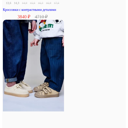
13,6
14,3
14,9
15,6
16,3
16,9
17,6
18,3
Кроссовки с контрастными деталями
3840 ₽
4710 ₽