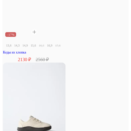
–17%
13,6
14,3
14,9
15,6
16,3
16,9
17,6
18,3
Кеды из хлопка
2130 ₽
2560 ₽