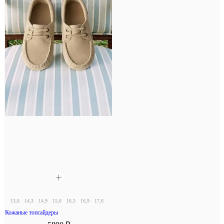
13,6
14,3
14,9
15,6
16,3
16,9
17,6
18,3
Кожаные топсайдеры