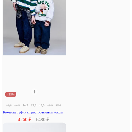
–35%
13,6
14,3
14,9
15,6
16,3
16,9
17,6
18,3
Кожаные туфли с простроченным носом
4260 ₽
6480 ₽