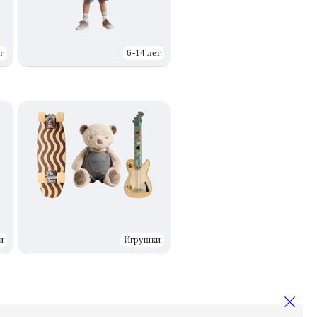
т
6-14 лет
и
Игрушки