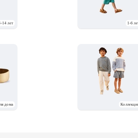
6-14 лет
1-6 ле
ля дома
Коллекци