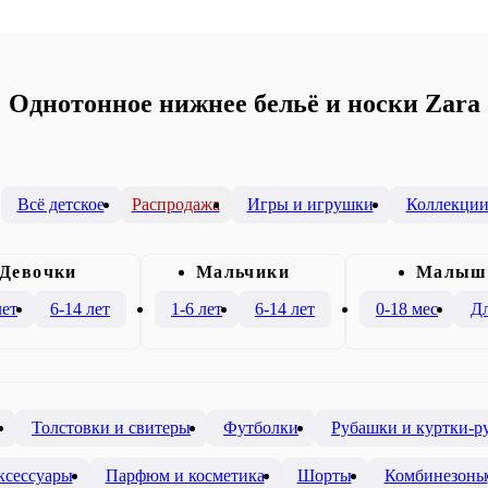
Однотонное нижнее бельё и носки Zara
Всё детское
Распродажа
Игры и игрушки
Коллекци
Девочки
Mальчики
Малыш
лет
6-14 лет
1-6 лет
6-14 лет
0-18 мес
Дл
Толстовки и свитеры
Футболки
Рубашки и куртки-р
ксессуары
Парфюм и косметика
Шорты
Комбинезоны