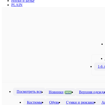
Носки и Белье
PLAIN
1-6 
Посмотреть все
Новинки
Верхняя одежда
NEW
Костюмы
Обувь
Сумки и рюкзаки
А