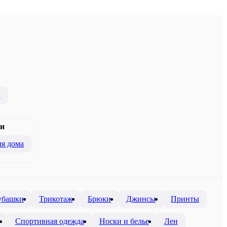
и
и
я дома
убашки
Трикотаж
Брюки
Джинсы
Принты
Спортивная одежда
Носки и белье
Лен