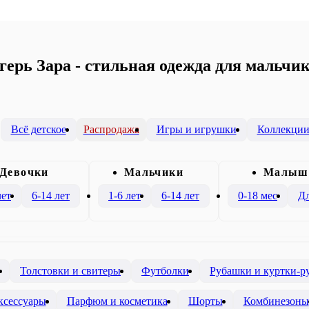
ерь Зара - стильная одежда для мальчик
Всё детское
Распродажа
Игры и игрушки
Коллекци
Девочки
Mальчики
Малыш
лет
6-14 лет
1-6 лет
6-14 лет
0-18 мес
Дл
Толстовки и свитеры
Футболки
Рубашки и куртки-р
ксессуары
Парфюм и косметика
Шорты
Комбинезоны