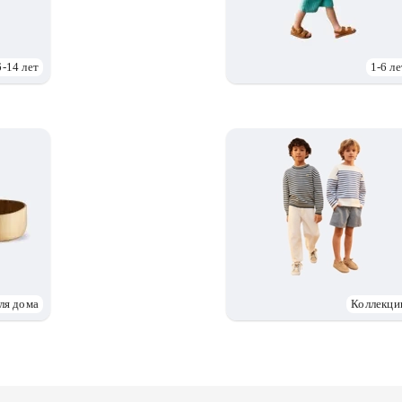
6-14 лет
1-6 ле
ля дома
Коллекци