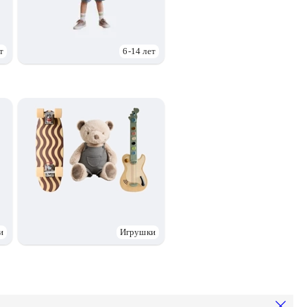
т
6-14 лет
и
Игрушки