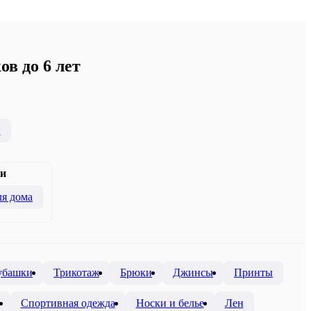
ов до 6 лет
и
и
я дома
убашки
Трикотаж
Брюки
Джинсы
Принты
Спортивная одежда
Носки и белье
Лен