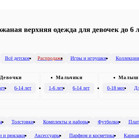
жаная верхняя одежда для девочек до 6 
Всё детское
Распродажа
Игры и игрушки
Коллекци
Девочки
Mальчики
Малыш
лет
6-14 лет
1-6 лет
6-14 лет
0-18 мес
Дл
а
Толстовки
Комплекты и наборы
Футболки
Плат
и и рюкзаки
Аксессуары
Парфюм и косметика
Карна