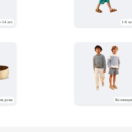
6-14 лет
1-6 ле
ля дома
Коллекци