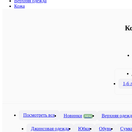
Верхняя одежда
Кожа
Ко
1-6 
Посмотреть все
Новинки
Верхняя одежд
NEW
Джинсовая одежда
Юбки
Обувь
Сумк