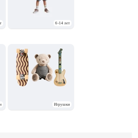
т
6-14 лет
и
Игрушки