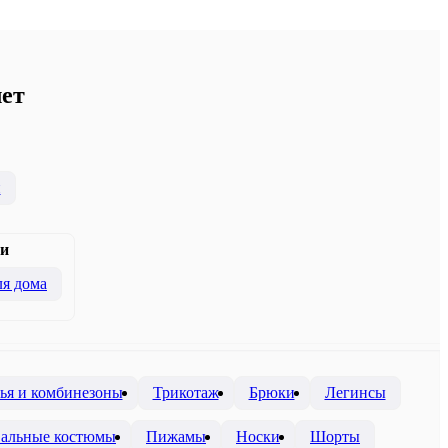
лет
и
и
я дома
ья и комбинезоны
Трикотаж
Брюки
Легинсы
вальные костюмы
Пижамы
Носки
Шорты