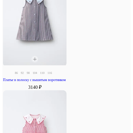
86
92
98
104
110
116
Платье в полоску с вышитым воротником
3140 ₽