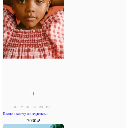
86
92
98
104
110
116
Платье в клетку и с сердечками
3930 ₽