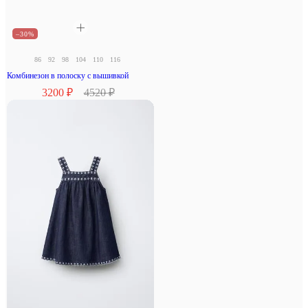
–30%
86
92
98
104
110
116
Комбинезон в полоску с вышивкой
3200 ₽
4520 ₽