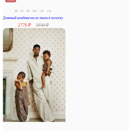
–30%
86
92
98
104
110
116
Длинный комбинезон из твила в полоску
2770 ₽
3930 ₽