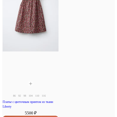
86
92
98
104
110
116
Платье с цветочным принтом из ткани
Liberty
5500 ₽