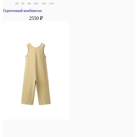
86
92
98
104
110
116
Однотонный комбинезон
2550 ₽