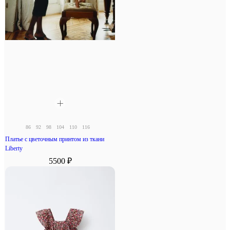
86
92
98
104
110
116
Платье с цветочным принтом из ткани
Liberty
5500 ₽