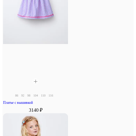
86
92
98
104
110
116
Платье с вышивкой
3140 ₽