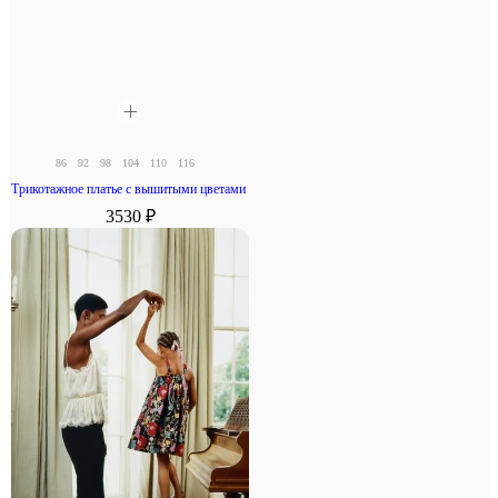
86
92
98
104
110
116
Трикотажное платье с вышитыми цветами
3530 ₽