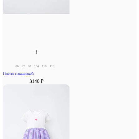
86
92
98
104
110
116
Платье с вышивкой
3140 ₽