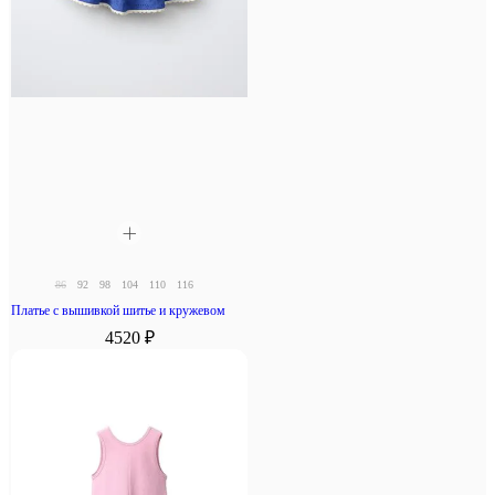
86
92
98
104
110
116
Платье с вышивкой шитье и кружевом
4520 ₽