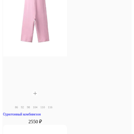
86
92
98
104
110
116
Однотонный комбинезон
2550 ₽