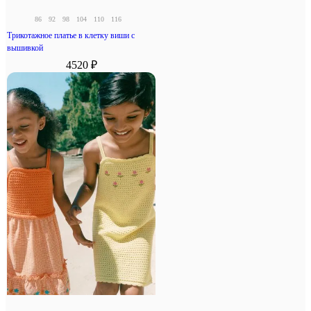
86
92
98
104
110
116
Трикотажное платье в клетку виши с
вышивкой
4520 ₽