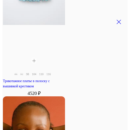
86
92
98
104
110
116
Трикотажное платье в полоску с
вышивкой крестиком
4520 ₽