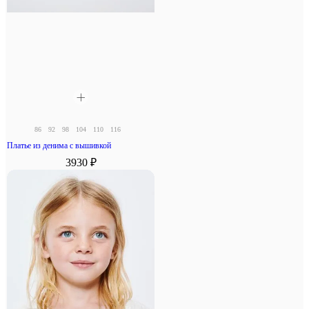
86
92
98
104
110
116
Платье из денима с вышивкой
3930 ₽