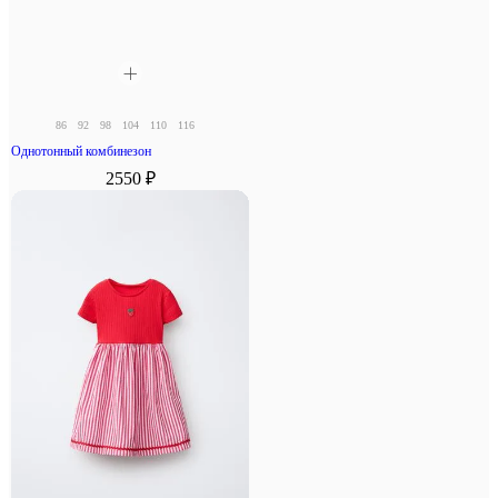
86
92
98
104
110
116
Однотонный комбинезон
2550 ₽