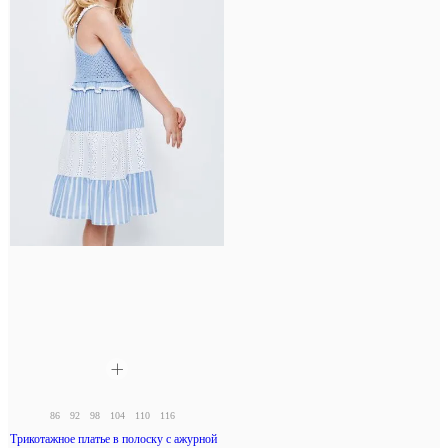
86
92
98
104
110
116
Трикотажное платье в полоску с ажурной