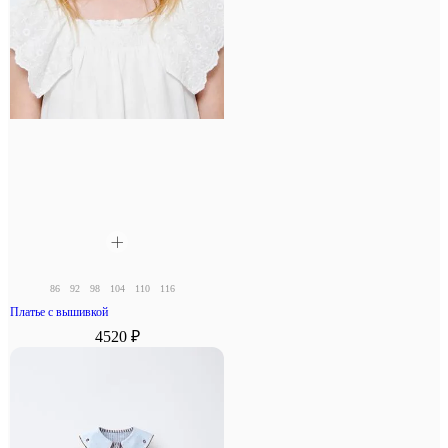
86
92
98
104
110
116
Платье с вышивкой
4520 ₽