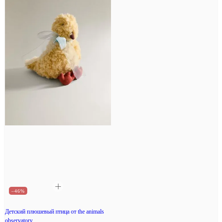
–46%
Детский плюшевый птица от the animals
observatory