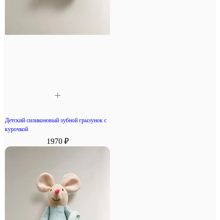
Детский силиконовый зубной грызунок с
курочкой
1970 ₽