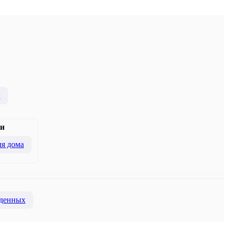
и
и
я дома
денных