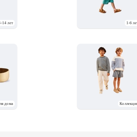
6-14 лет
1-6 ле
ля дома
Коллекци