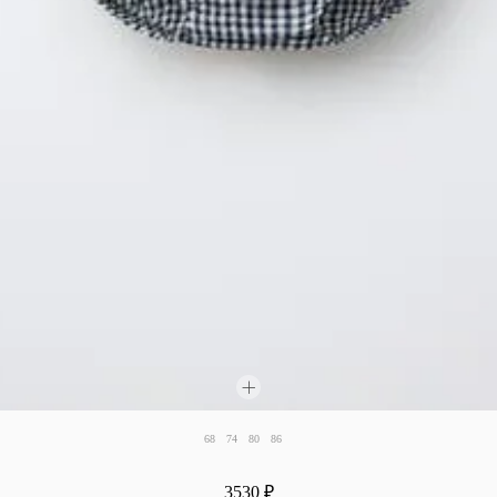
68
74
80
86
3530 ₽