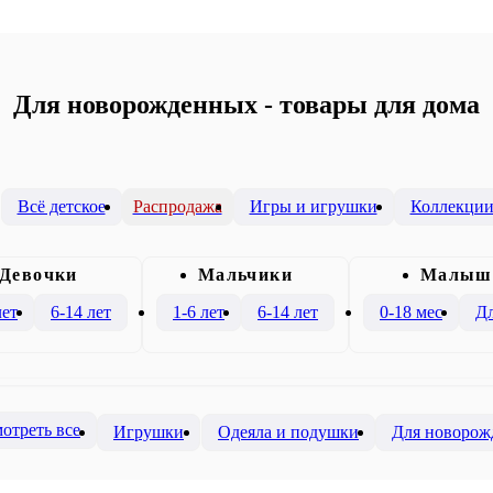
Для новорожденных - товары для дома
Всё детское
Распродажа
Игры и игрушки
Коллекци
Девочки
Mальчики
Малыш
лет
6-14 лет
1-6 лет
6-14 лет
0-18 мес
Дл
отреть все
Игрушки
Одеяла и подушки
Для новорож