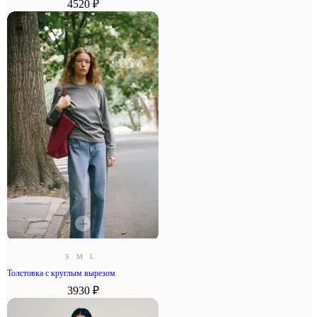
4520 ₽
S
M
L
Толстовка с круглым вырезом
3930 ₽