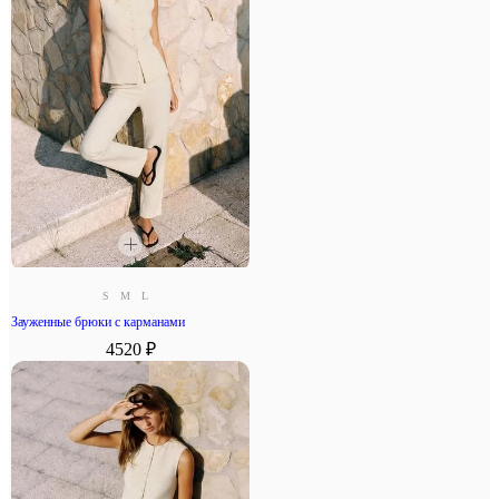
S
M
L
Зауженные брюки с карманами
4520 ₽