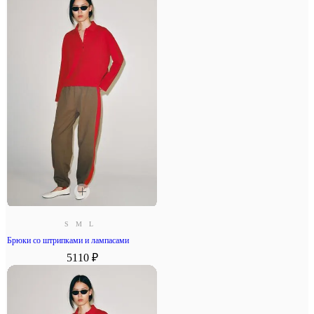
S
M
L
Брюки со штрипками и лампасами
5110 ₽