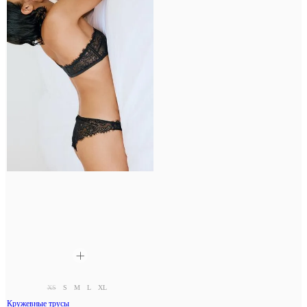
XS
S
M
L
XL
Кружевные трусы