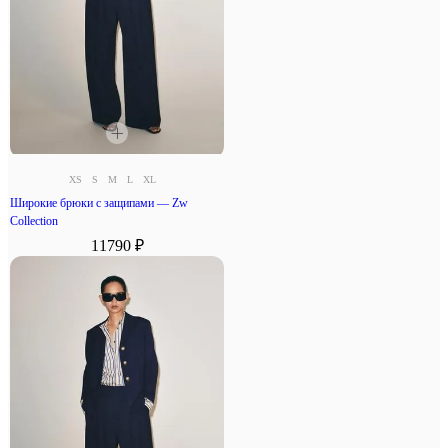
XS
S
M
L
XL
Широкие брюки с защипами — Zw
Collection
11790 ₽