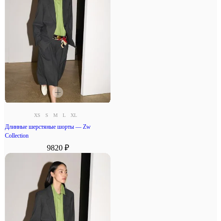
XS
S
M
L
XL
Длинные шерстяные шорты — Zw
Collection
9820 ₽