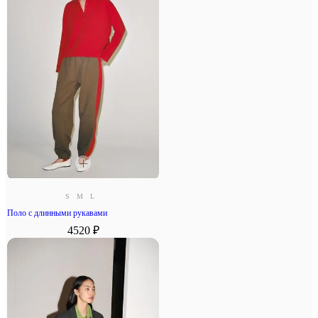
S
M
L
Поло с длинными рукавами
4520 ₽