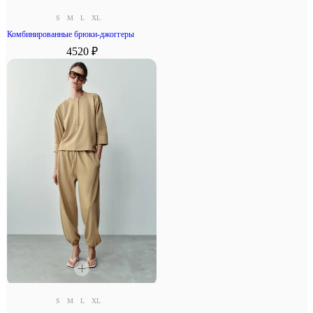
S
M
L
XL
Комбинированные брюки-джоггеры
4520 ₽
S
M
L
XL