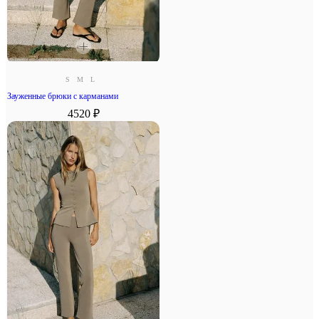
S
M
L
Зауженные брюки с карманами
4520 ₽