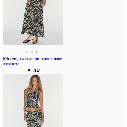
S
M
L
Юбка миди с анималистическим принтом
и завязками
3930 ₽