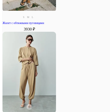
S
M
L
Жилет с обтяжными пуговицами
3930 ₽