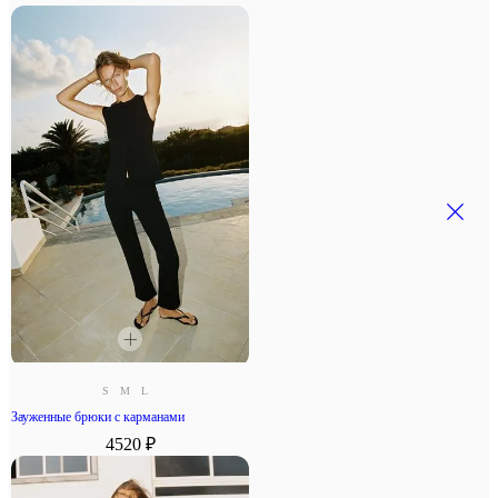
S
M
L
Зауженные брюки с карманами
4520 ₽