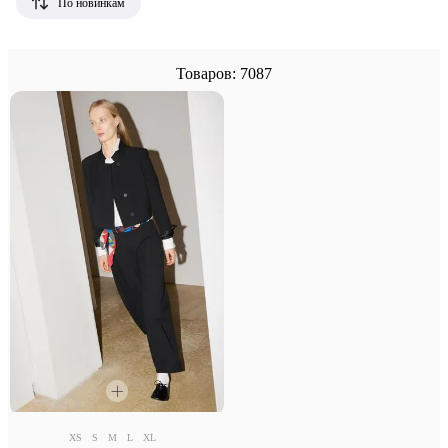
По новинкам
Товаров: 7087
XS
S
M
L
XL