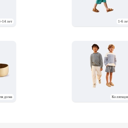
6-14 лет
1-6 ле
ля дома
Коллекци