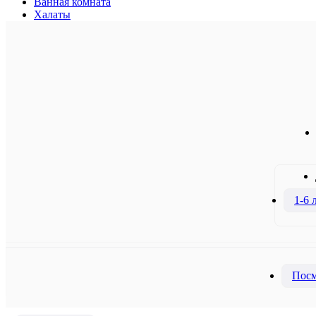
Ванная комната
Халаты
1-6 
Посм