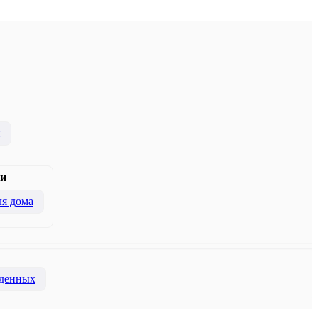
и
и
я дома
денных