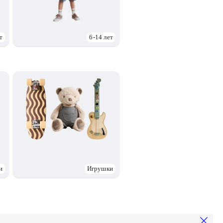
т
6-14 лет
и
Игрушки