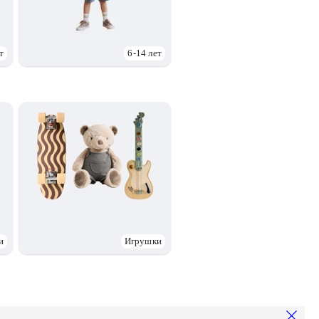
т
6-14 лет
и
Игрушки