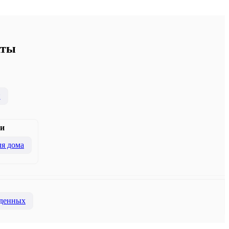
аты
и
и
я дома
денных