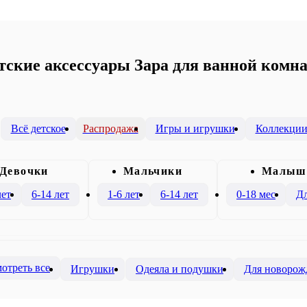
тские аксессуары Зара для ванной комн
Всё детское
Распродажа
Игры и игрушки
Коллекци
Девочки
Mальчики
Малыш
лет
6-14 лет
1-6 лет
6-14 лет
0-18 мес
Дл
отреть все
Игрушки
Одеяла и подушки
Для новорож