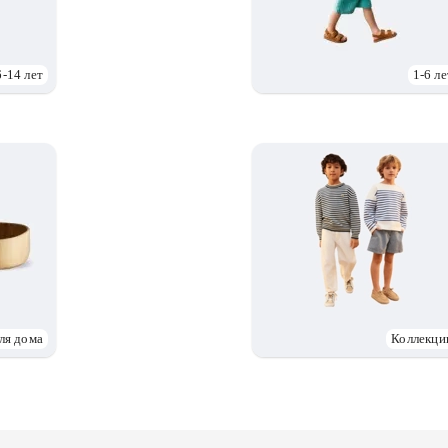
6-14 лет
1-6 ле
ля дома
Коллекци