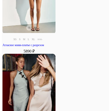
XS
S
M
L
XL
XXL
Атласное мини-платье с разрезом
5890 ₽