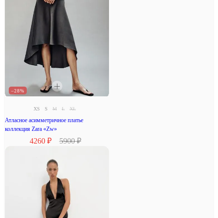
–28%
XS
S
M
L
XL
Атласное асимметричное платье
коллекция Zara «Zw»
4260 ₽
5900 ₽