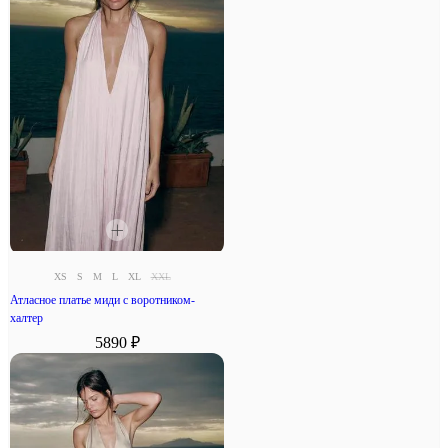
XS
S
M
L
XL
XXL
Атласное платье миди с воротником-
халтер
5890 ₽