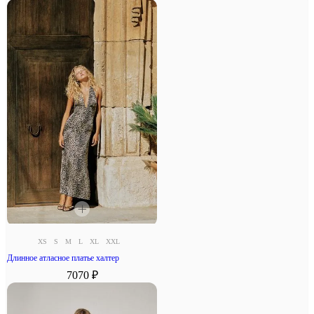
XS
S
M
L
XL
XXL
Длинное атласное платье халтер
7070 ₽