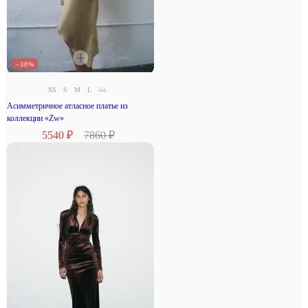
–30%
XS
S
M
L
XL
Асимметричное атласное платье из
коллекции «Zw»
5540 ₽
7860 ₽