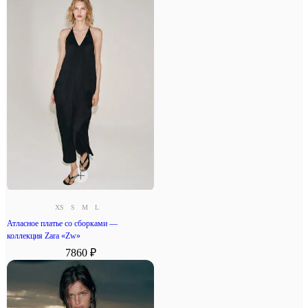
XS
S
M
L
Атласное платье со сборками —
коллекция Zara «Zw»
7860 ₽