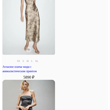
XS
S
M
L
XL
Атласное платье миди с
анималистическим принтом
5890 ₽