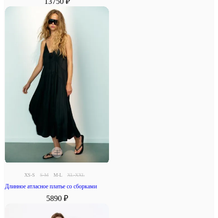
13750 ₽
XS-S
S-M
M-L
XL-XXL
Длинное атласное платье со сборками
5890 ₽