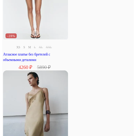
–28%
XS
S
M
L
XL
XXL
Атласное платье без бретелей с
объемными деталями
4260 ₽
5890 ₽