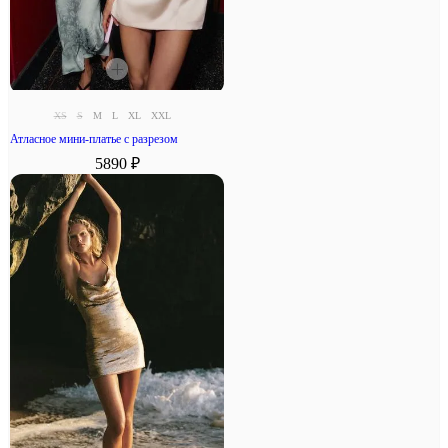
XS
S
M
L
XL
XXL
Атласное мини-платье с разрезом
5890 ₽