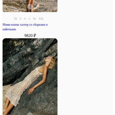
XS
S
M
L
XL
XXL
Мини-платье халтер со сборками и
пайетками
9820 ₽