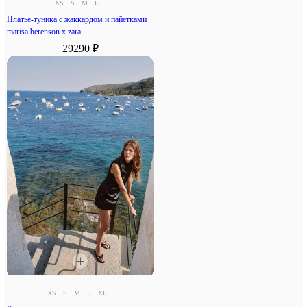
XS
S
M
L
Платье-туника с жаккардом и пайетками
marisa berenson x zara
29290 ₽
XS
S
M
L
XL