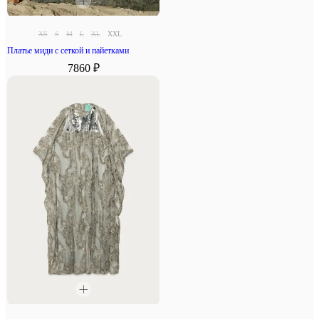
XS
S
M
L
XL
XXL
Платье миди с сеткой и пайетками
7860 ₽