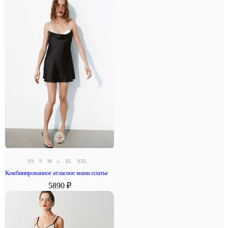
XS
S
M
L
XL
XXL
Комбинированное атласное мини-платье
5890 ₽