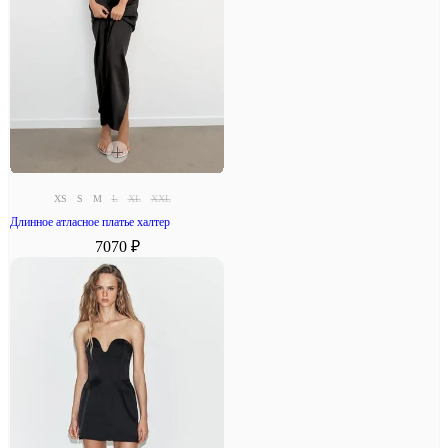
XS
S
M
L
XL
XXL
Длинное атласное платье халтер
7070 ₽