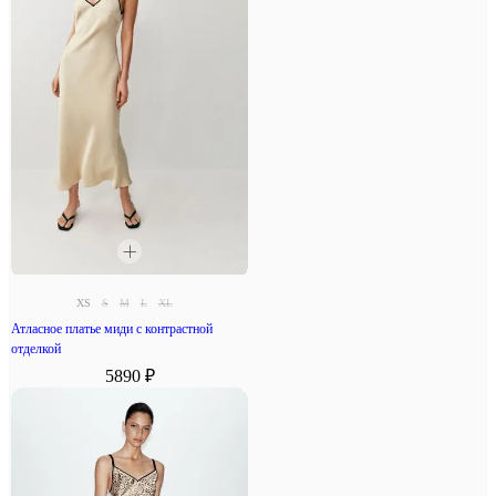
XS
S
M
L
XL
Атласное платье миди с контрастной
отделкой
5890 ₽