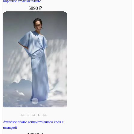
Короткое атласное платье
5890 ₽
XS
S
M
L
XL
Атласное платье асимметричного кроя с
накидкой