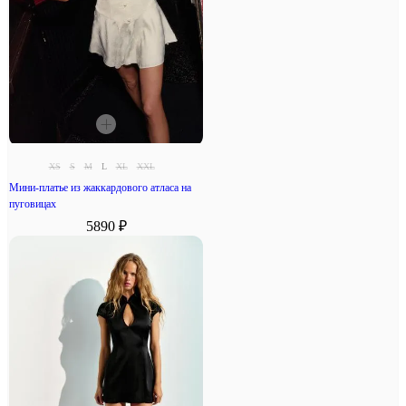
XS
S
M
L
XL
XXL
Мини-платье из жаккардового атласа на
пуговицах
5890 ₽