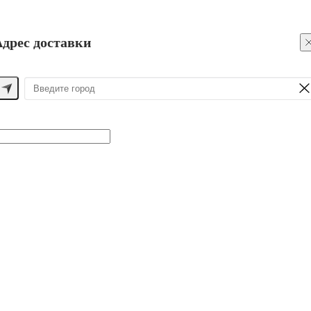
Адрес доставки