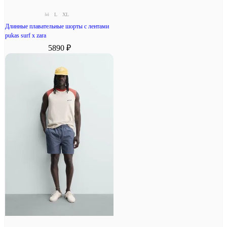
M
L
XL
Длинные плавательные шорты с лентами
pukas surf x zara
5890 ₽