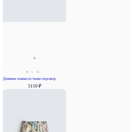
M
L
XL
Длинные плавки из ткани сеерсакер
5110 ₽