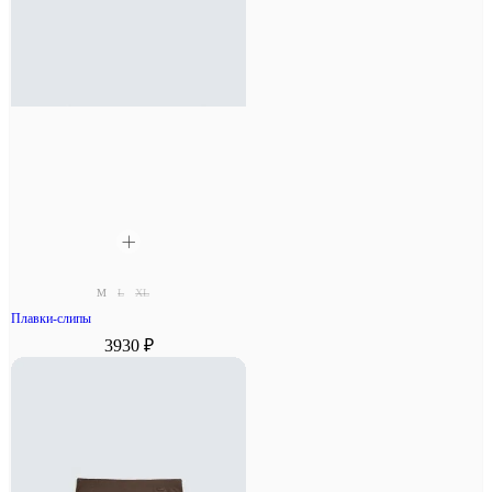
M
L
XL
Плавки-слипы
3930 ₽