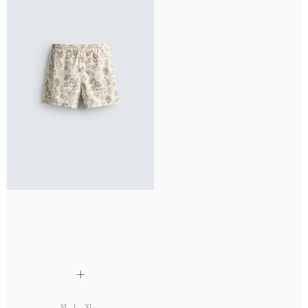
M
L
XL