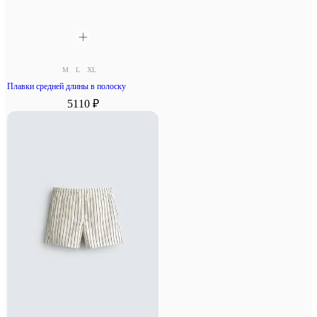
M
L
XL
Плавки средней длины в полоску
5110 ₽