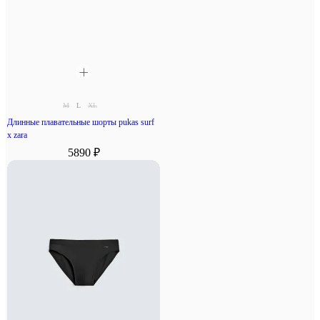
M
L
XL
Длинные плавательные шорты pukas surf
x zara
5890 ₽