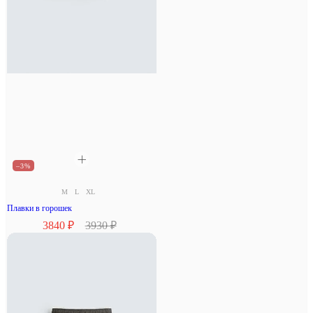
–3%
M
L
XL
Плавки в горошек
3840 ₽
3930 ₽