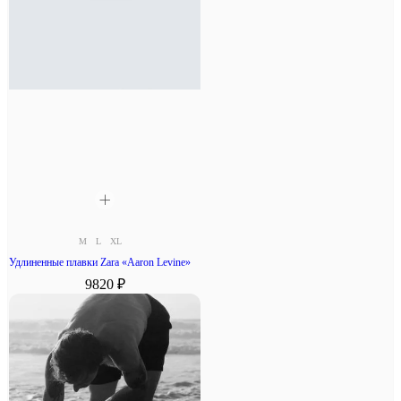
M
L
XL
Удлиненные плавки Zara «Aaron Levine»
9820 ₽