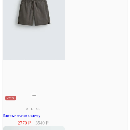
–22%
M
L
XL
Длинные плавки в клетку
2770 ₽
3540 ₽