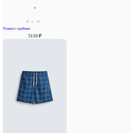
M
L
XL
Плавки с крабами
5110 ₽