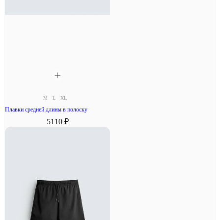
M
L
XL
Плавки средней длины в полоску
5110 ₽