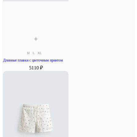
M
L
XL
Длинные плавки с цветочным принтом
5110 ₽