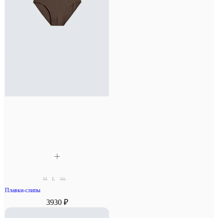
M
L
XL
Плавки-слипы
3930 ₽