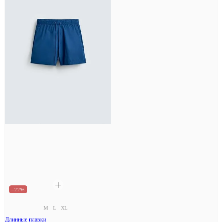
–22%
M
L
XL
Длинные плавки