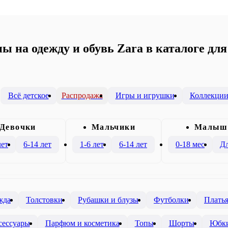
 на одежду и обувь Zara в каталоге для 
Всё детское
Распродажа
Игры и игрушки
Коллекци
Девочки
Mальчики
Малыш
лет
6-14 лет
1-6 лет
6-14 лет
0-18 мес
Дл
жда
Толстовки
Рубашки и блузы
Футболки
Плать
сессуары
Парфюм и косметика
Топы
Шорты
Юбк