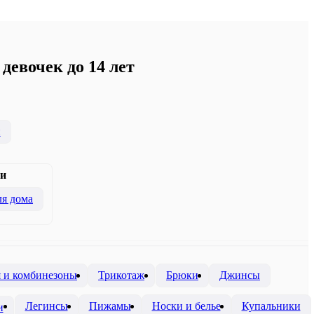
девочек до 14 лет
и
и
я дома
я и комбинезоны
Трикотаж
Брюки
Джинсы
Легинсы
Пижамы
Носки и белье
Купальники
и