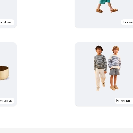
6-14 лет
1-6 ле
ля дома
Коллекци