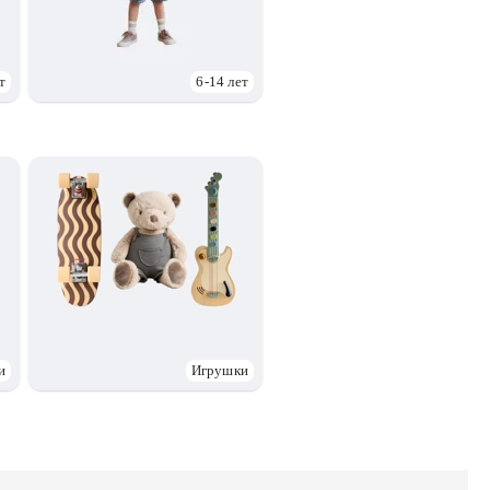
т
6-14 лет
и
Игрушки