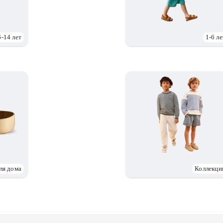
6-14 лет
1-6 ле
ля дома
Коллекци