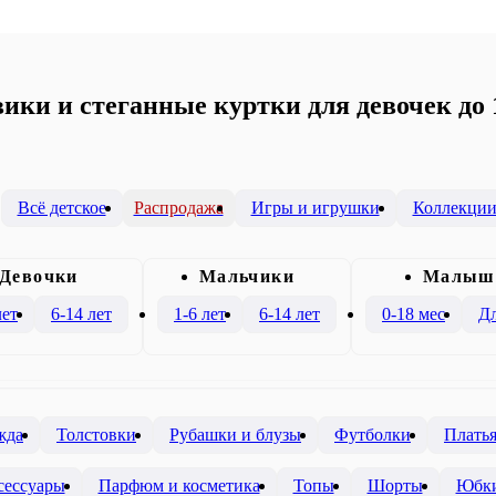
ики и стеганные куртки для девочек до 
Всё детское
Распродажа
Игры и игрушки
Коллекци
Девочки
Mальчики
Малыш
лет
6-14 лет
1-6 лет
6-14 лет
0-18 мес
Дл
жда
Толстовки
Рубашки и блузы
Футболки
Плать
сессуары
Парфюм и косметика
Топы
Шорты
Юбк