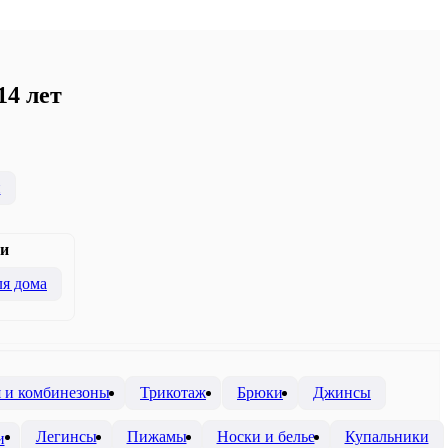
14 лет
и
и
я дома
я и комбинезоны
Трикотаж
Брюки
Джинсы
Легинсы
Пижамы
Носки и белье
Купальники
и