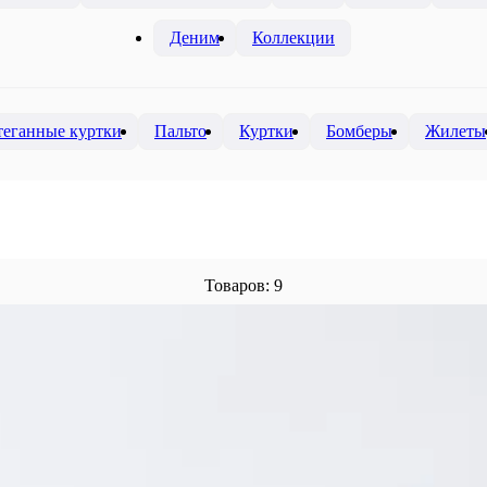
Деним
Коллекции
теганные куртки
Пальто
Куртки
Бомберы
Жилеты
Товаров: 9