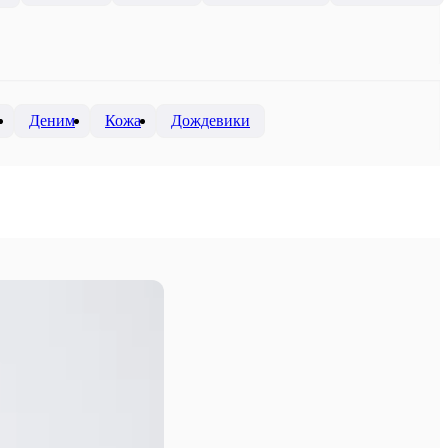
Деним
Кожа
Дождевики