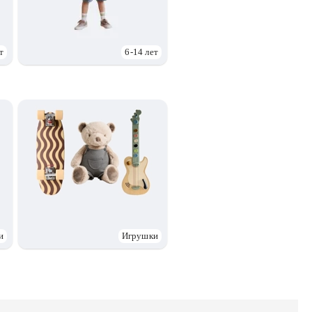
т
6-14 лет
и
Игрушки