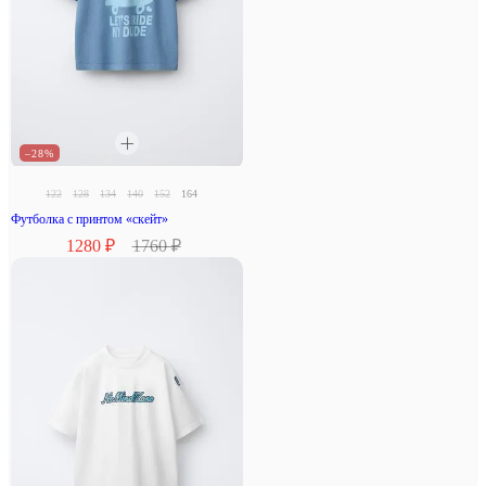
–28%
122
128
134
140
152
164
Футболка с принтом «скейт»
1280 ₽
1760 ₽