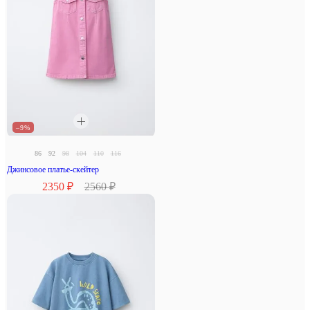
–9%
86
92
98
104
110
116
Джинсовое платье-скейтер
2350 ₽
2560 ₽