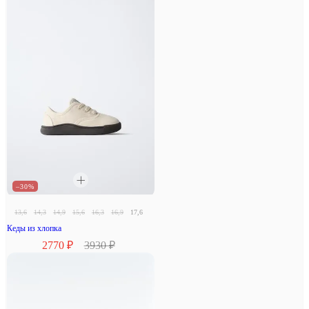
–30%
13,6
14,3
14,9
15,6
16,3
16,9
17,6
18,3
Кеды из хлопка
2770 ₽
3930 ₽