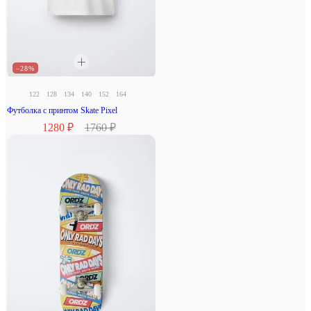
–28%
122
128
134
140
152
164
Футболка с принтом Skate Pixel
1280 ₽
1760 ₽