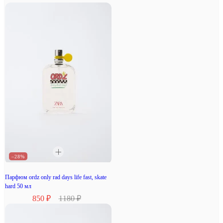
–28%
Парфюм ordz only rad days life fast, skate
hard 50 мл
850 ₽
1180 ₽