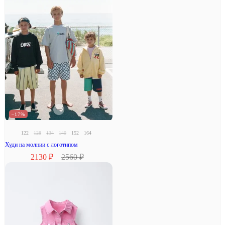
–17%
122
128
134
140
152
164
Худи на молнии с логотипом
2130 ₽
2560 ₽