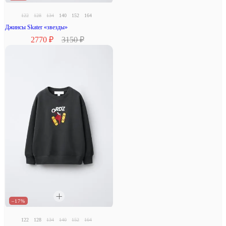
122
128
134
140
152
164
Джинсы Skater «звезды»
2770 ₽
3150 ₽
–17%
122
128
134
140
152
164