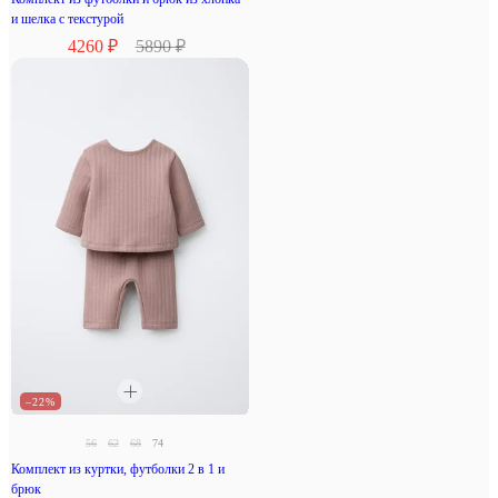
и шелка с текстурой
4260 ₽
5890 ₽
–22%
56
62
68
74
Комплект из куртки, футболки 2 в 1 и
брюк