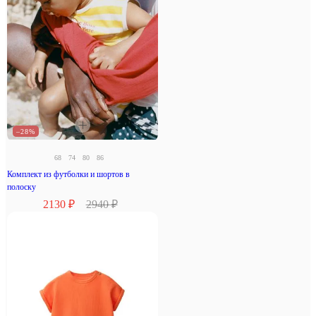
–28%
68
74
80
86
Комплект из футболки и шортов в
полоску
2130 ₽
2940 ₽