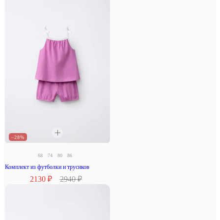
–28%
68
74
80
86
Комплект из футболки и трусиков
2130 ₽
2940 ₽