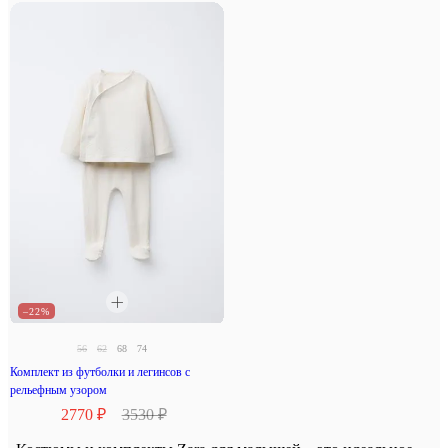
–22%
56
62
68
74
Комплект из футболки и легинсов с
рельефным узором
2770 ₽
3530 ₽