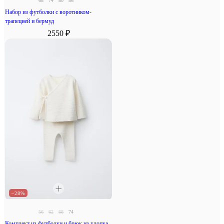
68
74
80
86
Набор из футболки с воротником-
трапецией и бермуд
2550 ₽
–28%
56
62
68
74
Комплект из футболки и брюк из хлопка