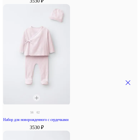
3530 ₽
56
62
Набор для новорожденного с сердечками
3530 ₽