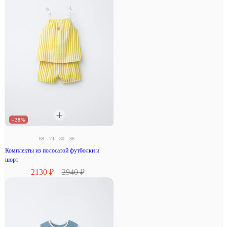
–28%
68
74
80
86
Комплекты из полосатой футболки и
шорт
2130 ₽
2940 ₽