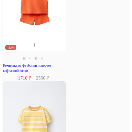
–33%
68
74
80
86
Комплект из футболки и шортов
вафельной вязки
1710 ₽
2550 ₽