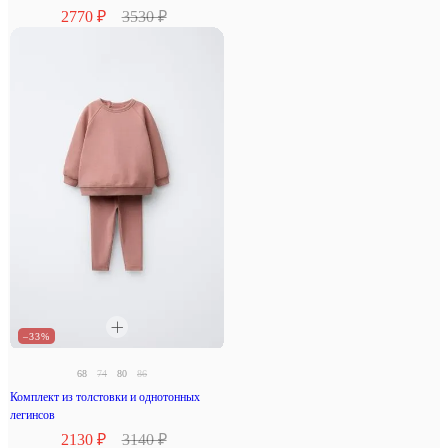
2770 ₽
3530 ₽
–33%
68
74
80
86
Комплект из толстовки и однотонных
легинсов
2130 ₽
3140 ₽