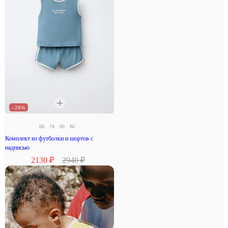
–28%
68
74
80
86
Комплект из футболки и шортов с
надписью
2130 ₽
2940 ₽