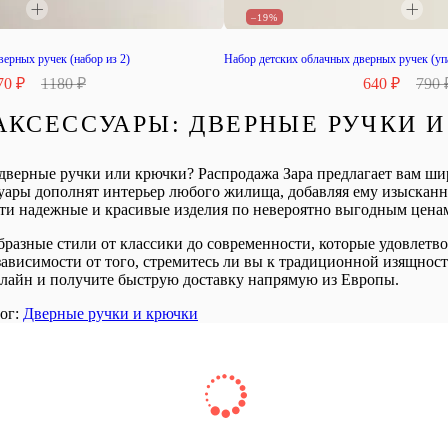
–19%
ерных ручек (набор из 2)
Набор детских облачных дверных ручек (уп
70 ₽
1180 ₽
640 ₽
790 
АКСЕССУАРЫ: ДВЕРНЫЕ РУЧКИ 
верные ручки или крючки? Распродажа Зара предлагает вам ши
суары дополнят интерьер любого жилища, добавляя ему изысканн
и надежные и красивые изделия по невероятно выгодным цена
бразные стили от классики до современности, которые удовлетв
 зависимости от того, стремитесь ли вы к традиционной изящнос
лайн и получите быструю доставку напрямую из Европы.
ог:
Дверные ручки и крючки