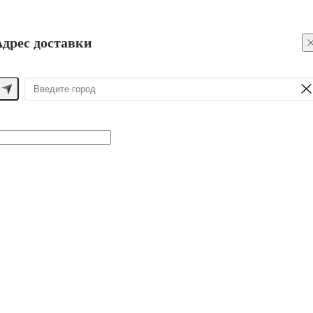
Адрес доставки