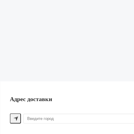
Кардиганы и Свитеры
Юбки
Свитшоты и худи
Обувь
Сумки и рюкзаки
Бижутерия и Аксессуары
Нижнее белье и Пижамы
Парфюм
Косметика
Для волос
Шорты
Жилеты
Купальники | Пляж
Лен
Одежда для дома
ПОМОЩЬ ПОКУПАТЕЛЮ
Адрес доставки
Способы оплаты
Обмен и возврат
Доставка
Контакты