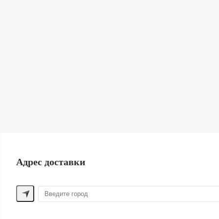
Блейзеры
Обувь
Сумки и Рюкзаки
Аксессуары
Парфюм
Головные уборы
Одежда из льна
Шорты
Верхняя одежда
Одежда для дома
ПОМОЩЬ ПОКУПАТЕЛЮ
Способы оплаты
Обмен и возврат
Доставка
Контакты
Адрес доставки
ДРУГИЕ БРЕНДЫ