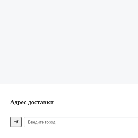
Кардиганы и Свитеры
Юбки
Свитшоты и худи
Обувь
Сумки и рюкзаки
Бижутерия и Аксессуары
Нижнее белье и Пижамы
Парфюм
Косметика
Для волос
Шорты
Жилеты
Купальники | Пляж
Лен
Одежда для дома
ПОМОЩЬ ПОКУПАТЕЛЮ
Адрес доставки
Способы оплаты
Обмен и возврат
Доставка
Контакты