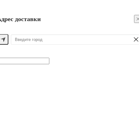
Адрес доставки