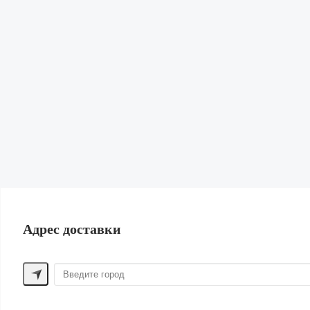
Кардиганы и Свитеры
Юбки
Свитшоты и худи
Обувь
Сумки и рюкзаки
Бижутерия и Аксессуары
Нижнее белье и Пижамы
Парфюм
Косметика
Для волос
Шорты
Жилеты
Купальники | Пляж
Лен
Одежда для дома
ПОМОЩЬ ПОКУПАТЕЛЮ
Адрес доставки
Способы оплаты
Обмен и возврат
Доставка
Контакты