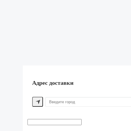
Адрес доставки