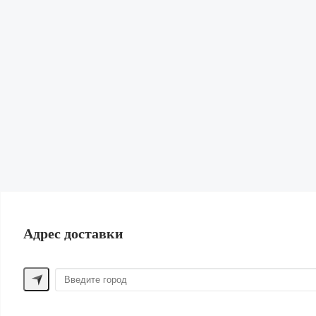
Кардиганы и Свитеры
Юбки
Свитшоты и худи
Обувь
Сумки и рюкзаки
Бижутерия и Аксессуары
Нижнее белье и Пижамы
Парфюм
Косметика
Для волос
Шорты
Жилеты
Купальники | Пляж
Лен
Одежда для дома
ПОМОЩЬ ПОКУПАТЕЛЮ
Адрес доставки
Способы оплаты
Обмен и возврат
Доставка
Контакты