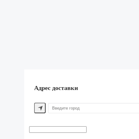
Адрес доставки