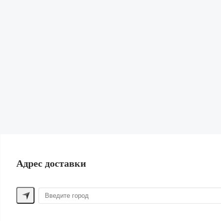
Гардеробная
Диффузоры, свечи и спреи
Для домашних животных
Канцелярия
Подарки
Книги и журналы
Для спорта
Сад и огород
Обувь и сумки
ПОМОЩЬ ПОКУПАТЕЛЮ
Способы оплаты
Обмен и возврат
Доставка
Контакты
Адрес доставки
ДРУГИЕ БРЕНДЫ