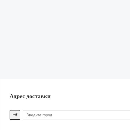
Кардиганы и Свитеры
Юбки
Свитшоты и худи
Обувь
Сумки и рюкзаки
Бижутерия и Аксессуары
Нижнее белье и Пижамы
Парфюм
Косметика
Для волос
Шорты
Жилеты
Купальники | Пляж
Лен
Одежда для дома
ПОМОЩЬ ПОКУПАТЕЛЮ
Адрес доставки
Способы оплаты
Обмен и возврат
Доставка
Контакты