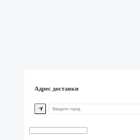
Адрес доставки