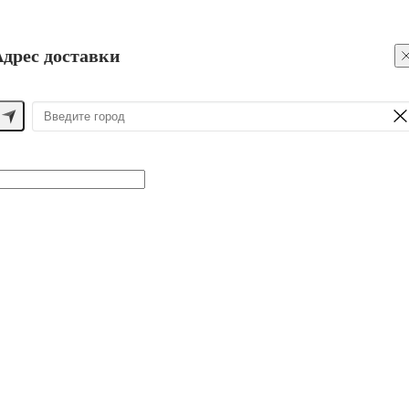
Адрес доставки