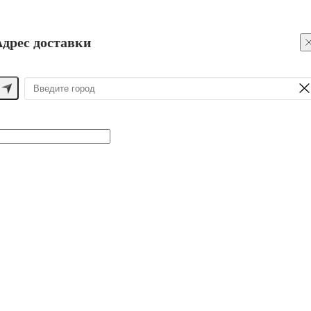
Адрес доставки