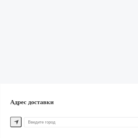
Гардеробная
Диффузоры, свечи и спреи
Для домашних животных
Канцелярия
Подарки
Книги и журналы
Для спорта
Сад и огород
Обувь и сумки
ПОМОЩЬ ПОКУПАТЕЛЮ
Способы оплаты
Обмен и возврат
Доставка
Контакты
Адрес доставки
ДРУГИЕ БРЕНДЫ